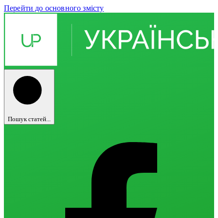
Перейти до основного змісту
Пошук статей...