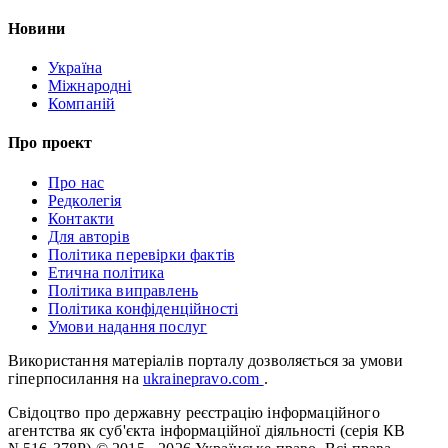
Новини
Україна
Міжнародні
Компаній
Про проект
Про нас
Редколегія
Контакти
Для авторів
Політика перевірки фактів
Етична політика
Політика виправлень
Політика конфіденційності
Умови надання послуг
Використання матеріалів порталу дозволяється за умови
гіперпосилання на
ukrainepravo.com
.
Свідоцтво про державну реєстрацію інформаційного
агентства як суб'єкта інформаційної діяльності (серія КВ