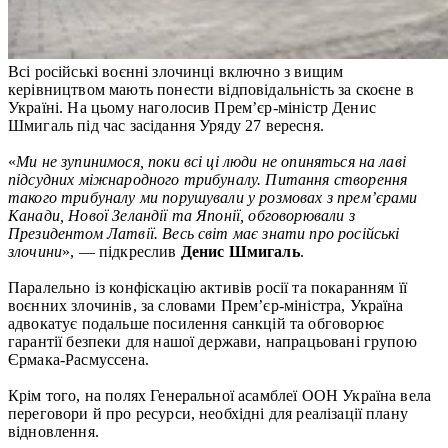
Всі російські воєнні злочинці включно з вищим
керівництвом мають понести відповідальність за скоєне в
Україні. На цьому наголосив Прем’єр-міністр Денис
Шмигаль під час засідання Уряду 27 вересня.
«
Ми не зупинимося, поки всі ці люди не опиняться на лаві
підсудних міжнародного трибуналу. Питання створення
такого трибуналу ми порушували у розмовах з прем’єрами
Канади, Нової Зеландії та Японії, обговорювали з
Президентом Латвії. Весь світ має знати про російські
злочини
», — підкреслив
Денис Шмигаль
.
Паралельно із конфіскацію активів росії та покаранням її
воєнних злочинів, за словами Прем’єр-міністра, Україна
адвокатує подальше посилення санкцій та обговорює
гарантії безпеки для нашої держави, напрацьовані групою
Єрмака-Расмуссена.
Крім того, на полях Генеральної асамблеї ООН Україна вела
переговори й про ресурси, необхідні для реалізації плану
відновлення.