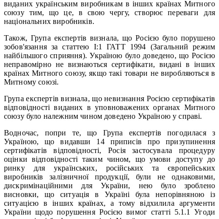
виданих українським виробникам в інших країнах Митного
союзу тим, що це, в свою чергу, створює переваги для
національних виробників.
Також, Група експертів визнала, що Росією було порушено
зобов'язання за статтею I:1 ГАТТ 1994 (Загальний режим
найбільшого сприяння). Україною було доведено, що Росією
неправомірно не визнаються сертифікати, видані в інших
країнах Митного союзу, якщо такі товари не виробляються в
Митному союзі.
Група експертів визнала, що невизнання Росією сертифікатів
відповідності виданих в уповноважених органах Митного
союзу було належним чином доведено Україною у справі.
Водночас, попри те, що Група експертів погодилася з
Україною, що видавши 14 приписів про призупинення
сертифікатів відповідності, Росія застосувала процедуру
оцінки відповідності таким чином, що умови доступу до
ринку для українських, російських та європейських
виробників залізничної продукції, були не однаковими,
дискримінаційними для України, нею було зроблено
висновки, що ситуація в Україні була непорівняною із
ситуацією в інших країнах, а тому відхилила аргументи
України щодо порушення Росією вимог статті 5.1.1 Угоди