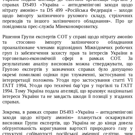
справах DS493 «Україна – антидемпінгові заходи щодо
нітрату амонію» та DS 499 «Російська Федерація – заходи
щодо імпорту залізничного рухомого складу, стрілочних
переводів та іншого залізничного обладнання». Про це
повідомила прес-служба Мінекономрозвитку.
Рішення Групи експертів СОТ у справі щодо нітрату амонію
та стосовно імпорту залізничного обладнання
проаналізоване членами відповідних Міжвідомчих робочих
груп із забезпечення захисту прав та інтересів України в
торговельно-економічній сфері в рамках СОТ. За
результатами аналізу висновків можна стверджувати, що
Групою експертів у зазначених справах було допущено
окремі помилкові оцінки при тлумаченні, застосуванні та
інтерпретації положень Угоди про застосування статті VI
ГАТТ 1994, Угоди про технічні бар’єри у торгівлі та ГАТТ
1994. Тому Україна подала апеляції, що враховує національні
інтереси України та не завдасть шкоди її позиції у згаданих
справах.
Зокрема, в рамках справи DS493 «Україна – антидемпінгові
заходи щодо нітрату амонію» планується оскаржувати
висновки Групи експертів, що Україна не до кінця довела
обґрунтованість коригування вартості природного газу у
структурі собівартості російської аміачної селітри, чим