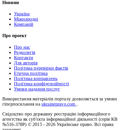
Новини
Україна
Міжнародні
Компаній
Про проект
Про нас
Редколегія
Контакти
Для авторів
Політика перевірки фактів
Етична політика
Політика виправлень
Політика конфіденційності
Умови надання послуг
Використання матеріалів порталу дозволяється за умови
гіперпосилання на
ukrainepravo.com
.
Свідоцтво про державну реєстрацію інформаційного
агентства як суб'єкта інформаційної діяльності (серія КВ
№516-378Р)
© 2015 - 2026 Українське право. Всі права
захищені.