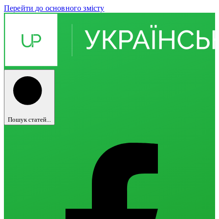
Перейти до основного змісту
Пошук статей...