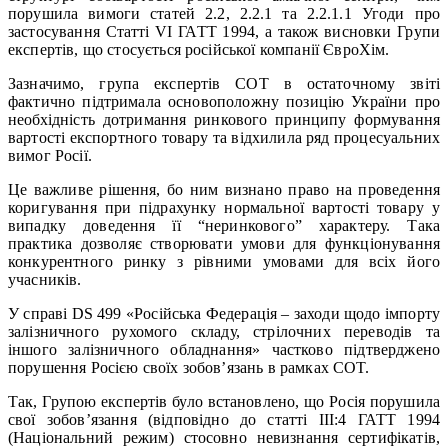
порушила вимоги статей 2.2, 2.2.1 та 2.2.1.1 Угоди про
застосування Статті VI ГАТТ 1994, а також висновки Групи
експертів, що стосується російської компанії ЄвроХім.
Зазначимо, група експертів СОТ в остаточному звіті
фактично підтримала основоположну позицію України про
необхідність дотримання ринкового принципу формування
вартості експортного товару та відхилила ряд процесуальних
вимог Росії.
Це важливе рішення, бо ним визнано право на проведення
коригування при підрахунку нормальної вартості товару у
випадку доведення її “неринкового” характеру. Така
практика дозволяє створювати умови для функціонування
конкурентного ринку з рівними умовами для всіх його
учасників.
У справі DS 499 «Російська Федерація – заходи щодо імпорту
залізничного рухомого складу, стрілочних переводів та
іншого залізничного обладнання» частково підтверджено
порушення Росією своїх зобов’язань в рамках СОТ.
Так, Групою експертів було встановлено, що Росія порушила
свої зобов’язання (відповідно до статті III:4 ГАТТ 1994
(Національний режим) стосовно невизнання сертифікатів,