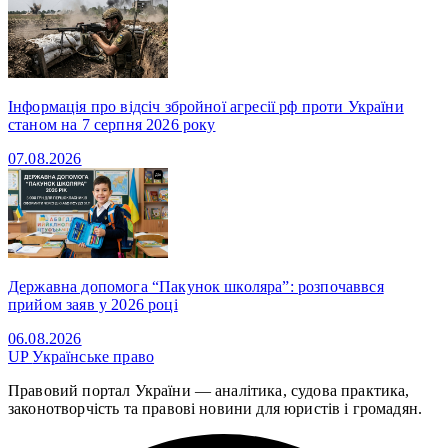
Інформація про відсіч збройної агресії рф проти України
станом на 7 серпня 2026 року
07.08.2026
Державна допомога “Пакунок школяра”: розпочаввся
прийом заяв у 2026 році
06.08.2026
UP
Українське право
Правовий портал України — аналітика, судова практика,
законотворчість та правові новини для юристів і громадян.