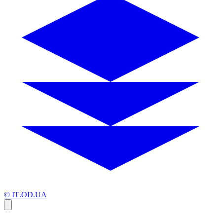
© IT.OD.UA