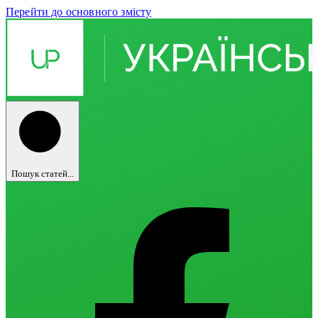
Перейти до основного змісту
Пошук статей...