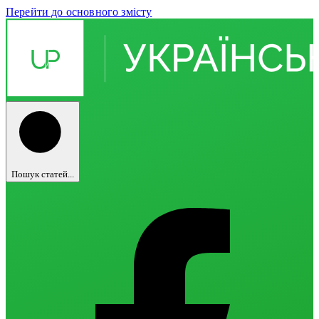
Перейти до основного змісту
Пошук статей...