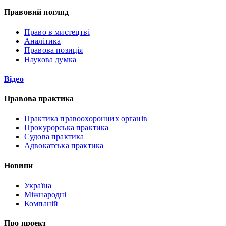
Правовий погляд
Право в мистецтві
Аналітика
Правова позиція
Наукова думка
Відео
Правова практика
Практика правоохоронних органів
Прокурорська практика
Судова практика
Адвокатська практика
Новини
Україна
Міжнародні
Компаній
Про проект