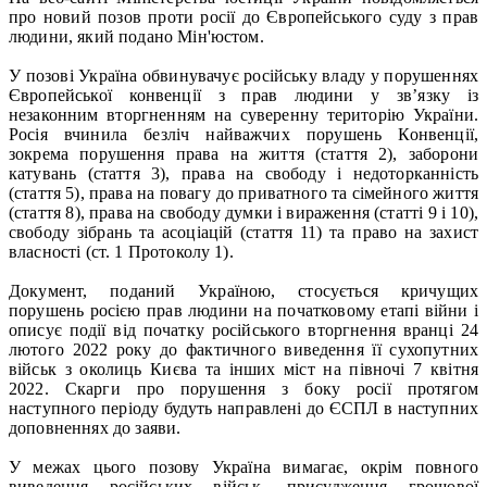
про новий позов проти росії до Європейського суду з прав
людини, який подано Мін'юстом.
У позові Україна обвинувачує російську владу у порушеннях
Європейської конвенції з прав людини у зв’язку із
незаконним вторгненням на суверенну територію України.
Росія вчинила безліч найважчих порушень Конвенції,
зокрема порушення права на життя (стаття 2), заборони
катувань (стаття 3), права на свободу і недоторканність
(стаття 5), права на повагу до приватного та сімейного життя
(стаття 8), права на свободу думки і вираження (статті 9 і 10),
свободу зібрань та асоціацій (стаття 11) та право на захист
власності (ст. 1 Протоколу 1).
Документ, поданий Україною, стосується кричущих
порушень росією прав людини на початковому етапі війни і
описує події від початку російського вторгнення вранці 24
лютого 2022 року до фактичного виведення її сухопутних
військ з околиць Києва та інших міст на півночі 7 квітня
2022. Скарги про порушення з боку росії протягом
наступного періоду будуть направлені до ЄСПЛ в наступних
доповненнях до заяви.
У межах цього позову Україна вимагає, окрім повного
виведення російських військ, присудження грошової