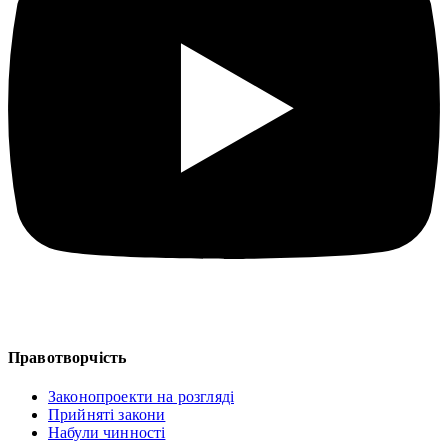
Правотворчість
Законопроекти на розгляді
Прийняті закони
Набули чинності