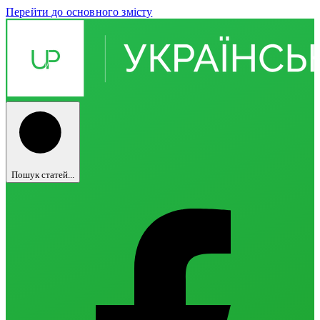
Перейти до основного змісту
Пошук статей...