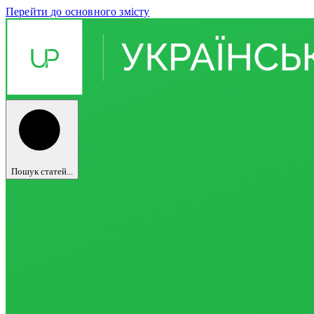
Перейти до основного змісту
Пошук статей...