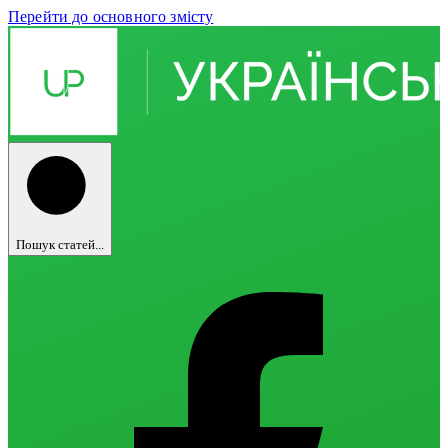
Перейти до основного змісту
Пошук статей...