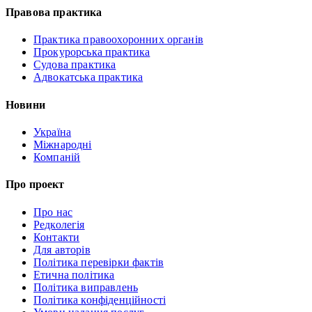
Правова практика
Практика правоохоронних органів
Прокурорська практика
Судова практика
Адвокатська практика
Новини
Україна
Міжнародні
Компаній
Про проект
Про нас
Редколегія
Контакти
Для авторів
Політика перевірки фактів
Етична політика
Політика виправлень
Політика конфіденційності