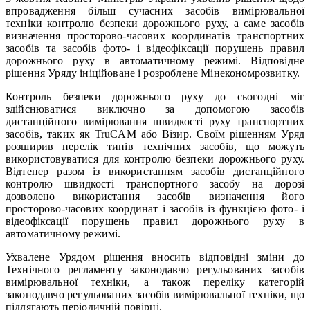
впровадження більш сучасних засобів вимірювальної
техніки контролю безпеки дорожнього руху, а саме засобів
визначення просторово-часових координатів транспортних
засобів та засобів фото- і відеофіксації порушень правил
дорожнього руху в автоматичному режимі. Відповідне
рішення Уряду ініційоване і розроблене Мінекономрозвитку.
Контроль безпеки дорожнього руху до сьогодні міг
здійснюватися виключно за допомогою засобів
дистанційного вимірювання швидкості руху транспортних
засобів, таких як TruCAM або Візир. Своїм рішенням Уряд
розширив перелік типів технічних засобів, що можуть
використовуватися для контролю безпеки дорожнього руху.
Відтепер разом із використанням засобів дистанційного
контролю швидкості транспортного засобу на дорозі
дозволено використання засобів визначення його
просторово-часових координат і засобів із функцією фото- і
відеофіксації порушень правил дорожнього руху в
автоматичному режимі.
Ухвалене Урядом рішення вносить відповідні зміни до
Технічного регламенту законодавчо регульованих засобів
вимірювальної техніки, а також переліку категорій
законодавчо регульованих засобів вимірювальної техніки, що
підлягають періодичній повірці.