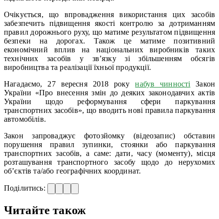
Очікується, що впровадження використання цих засобів
забезпечить підвищення якості контролю за дотриманням
правил дорожнього руху, що матиме результатом підвищення
безпеки на дорогах. Також це матиме позитивний
економічний вплив на національних виробників таких
технічних засобів у зв’язку зі збільшенням обсягів
виробництва та реалізації їхньої продукції.
Нагадаємо, 27 вересня 2018 року
набув чинності
Закон
України «Про внесення змін до деяких законодавчих актів
України щодо реформування сфери паркування
транспортних засобів», що вводить нові правила паркування
автомобілів.
Закон запроваджує фотозйомку (відеозапис) обставин
порушення правил зупинки, стоянки або паркування
транспортних засобів, а саме: дати, часу (моменту), місця
розташування транспортного засобу щодо до нерухомих
об’єктів та/або географічних координат.
Поділитись:
Читайте також