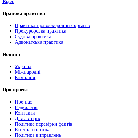
Відео
Правова практика
Практика правоохоронних органів
Прокурорська практика
Судова практика
Адвокатська практика
Новини
Україна
Міжнародні
Компаній
Про проект
Про нас
Редколегія
Контакти
Для авторів
Політика перевірки фактів
Етична політика
Політика виправлень