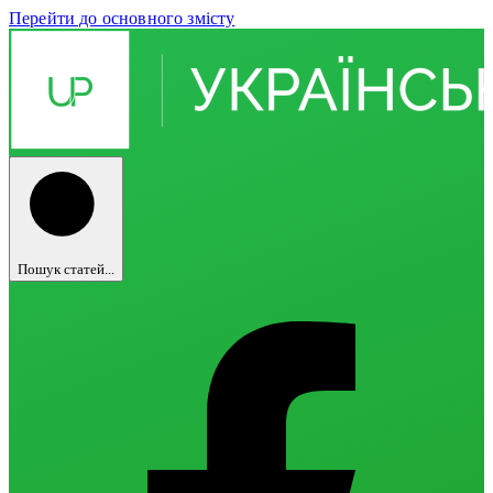
Перейти до основного змісту
Пошук статей...