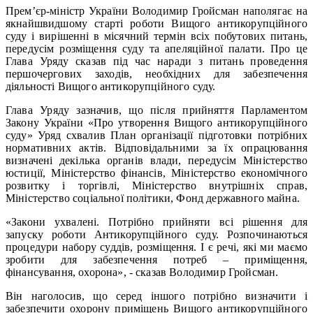
Прем’єр-міністр України Володимир Гройсман наполягає на
якнайшвидшому старті роботи Вищого антикорупційного
суду і вирішенні в місячний термін всіх побутових питань,
передусім розміщення суду та апеляційної палати. Про це
Глава Уряду сказав під час наради з питань проведення
першочергових заходів, необхідних для забезпечення
діяльності Вищого антикорупційного суду.
Глава Уряду зазначив, що після прийняття Парламентом
Закону України «Про утворення Вищого антикорупційного
суду» Уряд схвалив План організації підготовки потрібних
нормативних актів. Відповідальними за їх опрацювання
визначені декілька органів влади, передусім Міністерство
юстиції, Міністерство фінансів, Міністерство економічного
розвитку і торгівлі, Міністерство внутрішніх справ,
Міністерство соціальної політики, Фонд державного майна.
«Закони ухвалені. Потрібно прийняти всі рішення для
запуску роботи Антикорупційного суду. Розпочинаються
процедури набору суддів, розміщення. І є речі, які ми маємо
зробити для забезпечення потреб – приміщення,
фінансування, охорона», - сказав Володимир Гройсман.
Він наголосив, що серед іншого потрібно визначити і
забезпечити охорону приміщень Вищого антикорупційного