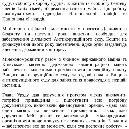
суду, особисту охорону суддів, їх житла та особисту безпеку
членів їхніх сімей, збереження їхнього майна. Цю роботу
виконуватимуть підрозділи Національної поліції та
Національної гвардії.
Міністерство фінансів має внести у проекти Державного
бюджету на наступні роки видатки, необхідні для
забезпечення діяльності Антикорупційного суду. Кошти на
фінансування цього року забезпечені, адже були заздалегідь
внесені в державний кошторис.
Мінекономрозвитку разом з Фондом державного майна та
Київською міською державною адміністрацією мають
забезпечити належними приміщеннями апеляційну палату
Вищого антикорупційного суду та судові палати Вищого
антикорупційного суду для здійснення правосуддя в першій
інстанції.
Глава Уряду дав доручення протягом місяця визначити
потрібні приміщення і підготувати всю потрібну
документацію, включаючи фінансування оренди. «Даю вам
один місяць на визначення приміщення. Також даю
доручення МЗС розпочати консультації з міжнародними
організаціями щодо пошуку незалежних експертів. Завдання
– забезпечити все до моменту, коли суд розпочне роботу», -