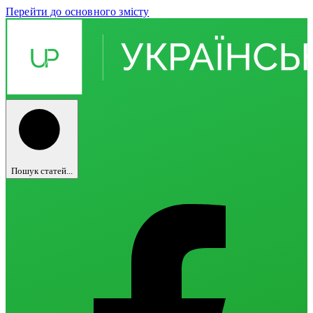
Перейти до основного змісту
Пошук статей...