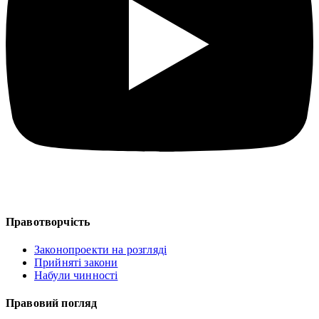
Правотворчість
Законопроекти на розгляді
Прийняті закони
Набули чинності
Правовий погляд