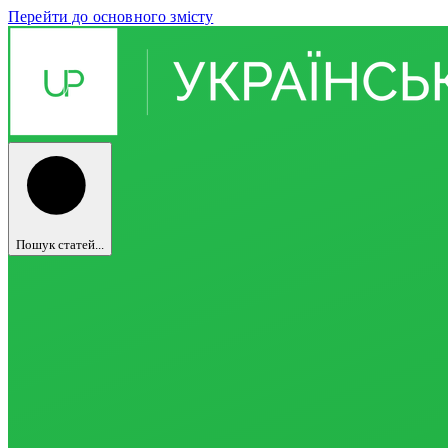
Перейти до основного змісту
Пошук статей...