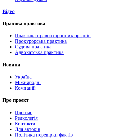
Відео
Правова практика
Практика правоохоронних органів
Прокурорська практика
Судова практика
Адвокатська практика
Новини
Україна
Міжнародні
Компаній
Про проект
Про нас
Редколегія
Контакти
Для авторів
Політика перевірки фактів