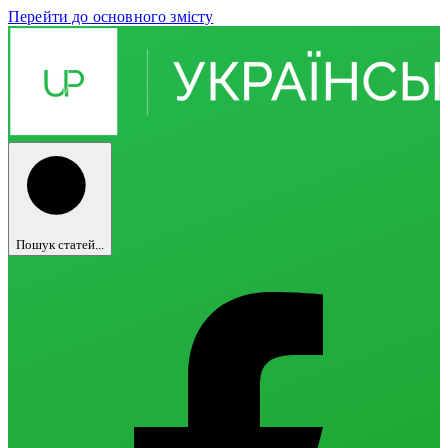
Перейти до основного змісту
Пошук статей...