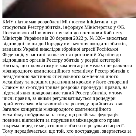
КМУ підтримав розроблені Мін’юстом ініціативи, що
стосуються Реєстру збитків, інформує Міністерство у ФБ.
Постановою «Про внесення змін до постанови Кабінету
Міністрів України від 20 березня 2022 р. № 326» вносяться
відповідні зміни до Порядку визначення шкоди та збитків,
завданих Україні внаслідок збройної агресії Російської
Федерації, у частині визначення пропозицій України до
відповідних органів Реєстру збитків у розрізі категорій
збитків, що підлягатимуть компенсації в межах спеціального
міжнародного компенсаційного механізму. Реєстр збитків є
невід’ємною частиною спеціального компенсаційного
механізму та першим практичним кроком у його створенні.
Станом на сьогодні триває розробка процедур і правил, на
підставі яких працюватиме такий Реєстр збитків, у тому
числі правил, за якими регулюватимуться процедури
прийняття заяв від заявників та розгляду прийнятих заяв.
Загалом концепція міжнародного компенсаційного
механізму побудована на тому, що російська федерація
повинна відповісти за порушення міжнародного права,
зокрема перед тими, хто поніс збитки в результаті агресії.
Тому передбачається, що той, хто постраждав, звертається за