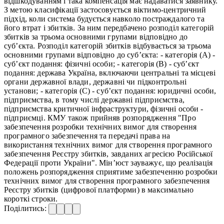
відшкодуванням і така компенсація має надаватися заявнику.
З метою класифікації застосовується віктимо-центричний
підхід, коли система будується навколо постраждалого та
його втрат і збитків. За ним передбачено розподіл категорій
збитків за трьома основними групами відповідно до
суб’єкта. Розподіл категорій збитків відбувається за трьома
основними групами відповідно до суб’єкта: - категорія (А) -
суб’єкт подання: фізичні особи; - категорія (В) - суб’єкт
подання: держава Україна, включаючи центральні та місцеві
органи державної влади, державні чи підконтрольні
установи; - категорія (С) - суб’єкт подання: юридичні особи,
підприємства, в тому числі державні підприємства,
підприємства критичної інфраструктури, фізичні особи -
підприємці. КМУ також прийняв розпорядження "Про
забезпечення розробки технічних вимог для створення
програмного забезпечення та передачі права на
використання технічних вимог для створення програмного
забезпечення Реєстру збитків, завданих агресією Російської
Федерації проти України". Мін’юст зауважує, що реалізація
положень розпорядження сприятиме забезпеченню розробки
технічних вимог для створення програмного забезпечення
Реєстру збитків (цифрової платформи) в максимально
короткі строки.
Поділитись: