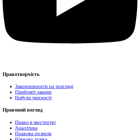
Правотворчість
Законопроекти на розгляді
Прийняті закони
Набули чинності
Правовий погляд
Право в мистецтві
Аналітика
Правова позиція
Наукова думка