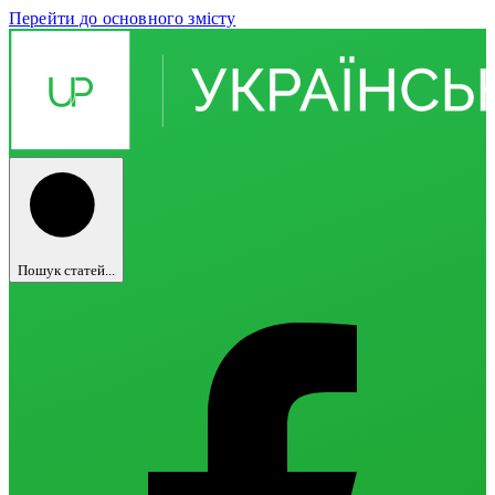
Перейти до основного змісту
Пошук статей...