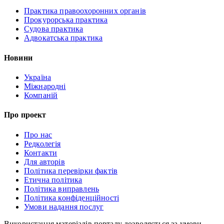
Практика правоохоронних органів
Прокурорська практика
Судова практика
Адвокатська практика
Новини
Україна
Міжнародні
Компаній
Про проект
Про нас
Редколегія
Контакти
Для авторів
Політика перевірки фактів
Етична політика
Політика виправлень
Політика конфіденційності
Умови надання послуг
Використання матеріалів порталу дозволяється за умови