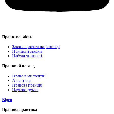
Правотворчість
Законопроекти на розгляді
Прийняті закони
Набули чинності
Правовий погляд
Право в мистецтві
Аналітика
Правова позиція
Наукова думка
Відео
Правова практика