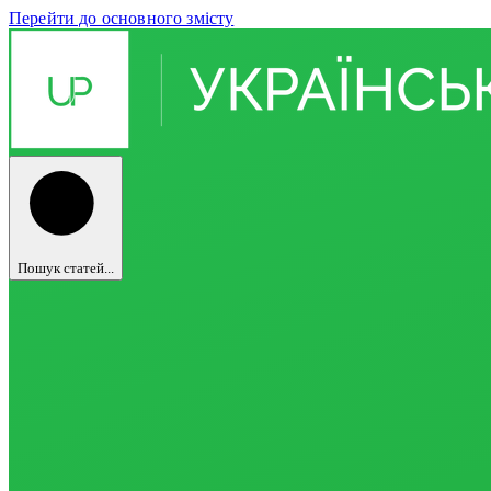
Перейти до основного змісту
Пошук статей...