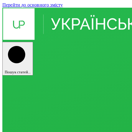
Перейти до основного змісту
Пошук статей...