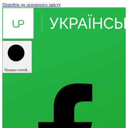
Перейти до основного змісту
Пошук статей...