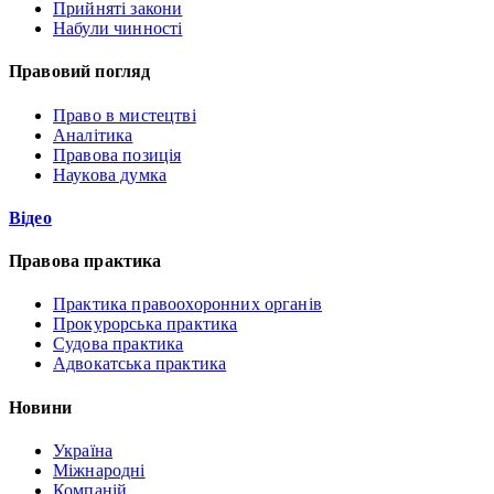
Прийняті закони
Набули чинності
Правовий погляд
Право в мистецтві
Аналітика
Правова позиція
Наукова думка
Відео
Правова практика
Практика правоохоронних органів
Прокурорська практика
Судова практика
Адвокатська практика
Новини
Україна
Міжнародні
Компаній