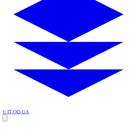
© IT.OD.UA