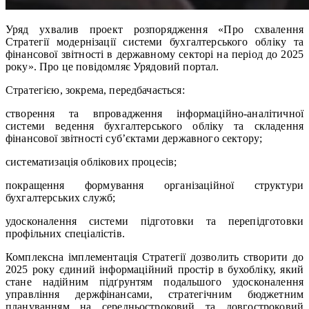
Уряд ухвалив проект розпорядження «Про схвалення
Стратегії модернізації системи бухгалтерського обліку та
фінансової звітності в державному секторі на період до 2025
року». Про це повідомляє Урядовий портал.
Стратегією, зокрема, передбачається:
створення та впровадження інформаційно-аналітичної
системи ведення бухгалтерського обліку та складення
фінансової звітності суб’єктами державного сектору;
систематизація облікових процесів;
покращення формування організаційної структури
бухгалтерських служб;
удосконалення системи підготовки та перепідготовки
профільних спеціалістів.
Комплексна імплементація Стратегії дозволить створити до
2025 року єдиний інформаційний простір в бухобліку, який
стане надійним підґрунтям подальшого удосконалення
управління держфінансами, стратегічним бюджетним
плануванням на середньостроковий та довгостроковий