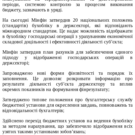
періоди, системою контролю за процесом виконання
бюджету, зазначають в уряді.
На сьогодні Мінфін затвердив 20 національних положень
(стандартів) бухобліку в держсекторі, які відповідають
міжнародним стандартам. Це надає можливість відображати
в бухобліку господарські операції з урахуванням економічної
складової доцільності і ефективності діяльності суб’єкта;
Мінфін затвердив план рахунків для забезпечення єдиного
підходу у відображенні господарських операцій в
держсекторі;
Запроваджено нові форми фінзвітності та порядок їх
заповнення. Це дозволяє розкривати інформацію про
результати діяльності суб’єкта держсектору та вплив
окремих показників на формування фінрезультату;
Затверджено типове положення про бухгалтерську службу
бюджетної установи для окреслення завдань, повноважень та
відповідальності бухгалтерів;
Здійснено перехід бюджетних установ на ведення бухобліку
за методом нарахування, що забезпечило відображення всіх
узятих такими установами зобов’язань;