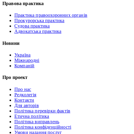
Правова практика
Практика правоохоронних органів
Прокурорська практика
Судова практика
Адвокатська практика
Новини
Україна
Міжнародні
Компаній
Про проект
Про нас
Редколегія
Контакти
Для авторів
Політика перевірки фактів
Етична політика
Політика виправлень
Політика конфіденційності
Умови надання послуг