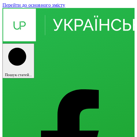
Перейти до основного змісту
Пошук статей...