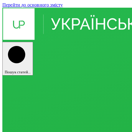
Перейти до основного змісту
Пошук статей...