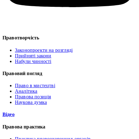
Правотворчість
Законопроекти на розгляді
Прийняті закони
Набули чинності
Правовий погляд
Право в мистецтві
Аналітика
Правова позиція
Наукова думка
Відео
Правова практика
Практика правоохоронних органів