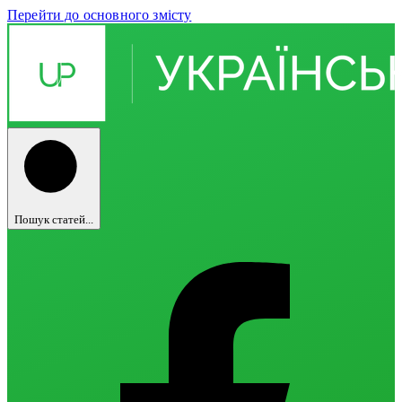
Перейти до основного змісту
Пошук статей...