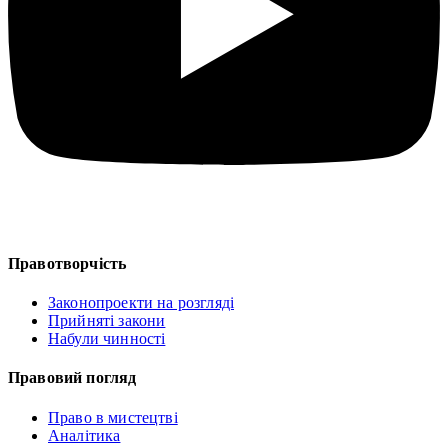
Правотворчість
Законопроекти на розгляді
Прийняті закони
Набули чинності
Правовий погляд
Право в мистецтві
Аналітика