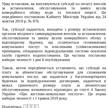
Уряд встановив, як виплачуються субсидії на оплату внесків
за встановлення, обслуговування та заміну вузлів
комерційного обліку води та теплової енергії. Це
передбачено постановою Кабінету Міністрів України від 24
жовтня 2018 р. № 876.
Так, субсидії надаються, виходячи з розміру встановлених
органом місцевого самоврядування внесків за встановлення,
обслуговування та заміну вузлів комерційного обліку у
відповідному будинку, що сплачуються споживачами
комунальних послуг та власниками (співвласниками)
приміщень, обладнаних індивідуальними системи опалення
та/або гарячого водопостачання. Ця частина постанови
набирає чинності з дня її опублікування
Також, актом передбачається установити, що субсидії на
плату за абонентське обслуговування для споживачів
комунальних послуг, що надаються у багатоквартирних
будинках за індивідуальними договорами, надаються в
межах граничного розміру плати за абонентське
обслуговування, визначеного відповідно до статті 4 Закону
України «Про житлово-комунальні послуги». Ця норма
набирає чинності з 1 травня 2019 року.
Поділитись: