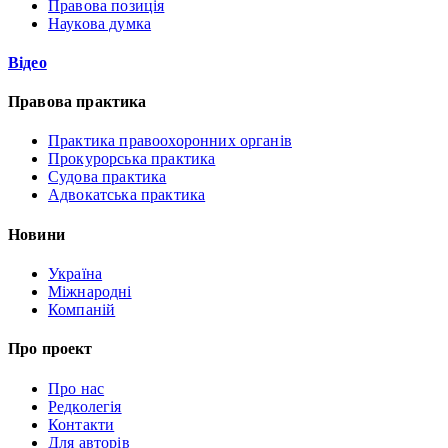
Правова позиція
Наукова думка
Відео
Правова практика
Практика правоохоронних органів
Прокурорська практика
Судова практика
Адвокатська практика
Новини
Україна
Міжнародні
Компаній
Про проект
Про нас
Редколегія
Контакти
Для авторів