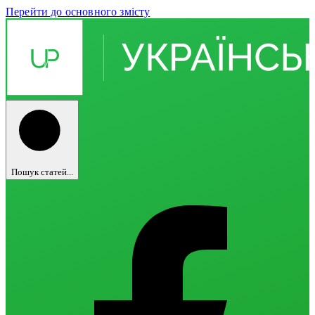
Перейти до основного змісту
Пошук статей...