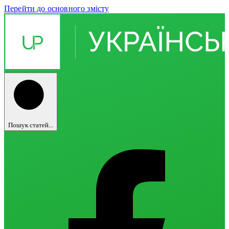
Перейти до основного змісту
Пошук статей...