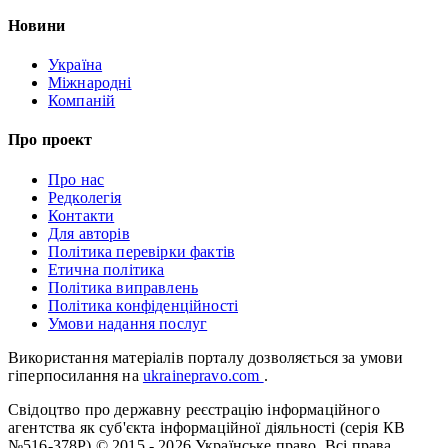
Новини
Україна
Міжнародні
Компаній
Про проект
Про нас
Редколегія
Контакти
Для авторів
Політика перевірки фактів
Етична політика
Політика виправлень
Політика конфіденційності
Умови надання послуг
Використання матеріалів порталу дозволяється за умови
гіперпосилання на
ukrainepravo.com
.
Свідоцтво про державну реєстрацію інформаційного
агентства як суб'єкта інформаційної діяльності (серія КВ
№516-378Р)
© 2015 - 2026 Українське право. Всі права