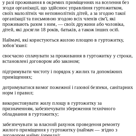
у разі проживання в окремих приміщеннях на вселення без
згоди організації, що здійснює управління гуртожитком,
своїх малолітніх чи неповнолітніх дітей, а за згодою такої
організації та письмовою згодою всіх членів сім'ї, які
проживають разом з ним, — своїх дружини або чоловіка,
дітей, які досягли 18 років, батьків, а також інших осіб.
Наймачі, які користуються жилою площею в гуртожитку,
зобов’язані:
своєчасно сплачувати за проживання в гуртожитку у строки,
встановлені договором або законом;
підтримувати чистоту і порядок у жилих та допоміжних
приміщеннях;
дотримуватися вимог пожежної і газової безпеки, санітарних
норм і правил;
використовувати жилу площу в гуртожитку за
призначенням, забезпечувати збереження технічного
обладнання в гуртожитку;
забезпечувати за власний рахунок проведення ремонту
жилого приміщення у гуртожитку (наймач — згідно з
договором найму (оренди);