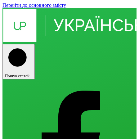
Перейти до основного змісту
Пошук статей...