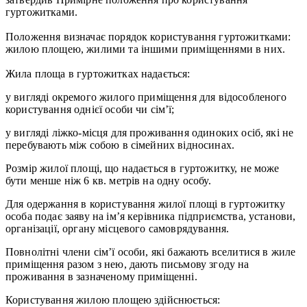
гуртожитками.
Положення визначає порядок користування гуртожитками:
жилою площею, жилими та іншими приміщеннями в них.
Жила площа в гуртожитках надається:
у вигляді окремого жилого приміщення для відособленого
користування однієї особи чи сім’ї;
у вигляді ліжко-місця для проживання одиноких осіб, які не
перебувають між собою в сімейних відносинах.
Розмір жилої площі, що надається в гуртожитку, не може
бути менше ніж 6 кв. метрів на одну особу.
Для одержання в користування жилої площі в гуртожитку
особа подає заяву на ім’я керівника підприємства, установи,
організації, органу місцевого самоврядування.
Повнолітні члени сім’ї особи, які бажають вселитися в жиле
приміщення разом з нею, дають письмову згоду на
проживання в зазначеному приміщенні.
Користування жилою площею здійснюється: