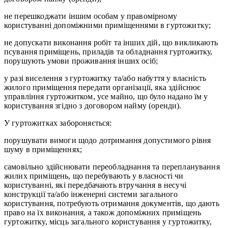
не перешкоджати іншим особам у правомірному
користуванні допоміжними приміщеннями в гуртожитку;
не допускати виконання робіт та інших дій, що викликають
псування приміщень, приладів та обладнання гуртожитку,
порушують умови проживання інших осіб;
у разі виселення з гуртожитку та/або набуття у власність
жилого приміщення передати організації, яка здійснює
управління гуртожитком, усе майно, що було надано їм у
користування згідно з договором найму (оренди).
У гуртожитках забороняється:
порушувати вимоги щодо дотримання допустимого рівня
шуму в приміщеннях;
самовільно здійснювати переобладнання та перепланування
жилих приміщень, що перебувають у власності чи
користуванні, які передбачають втручання в несучі
конструкції та/або інженерні системи загального
користування, потребують отримання документів, що дають
право на їх виконання, а також допоміжних приміщень
гуртожитку, місць загального користування у гуртожитку,