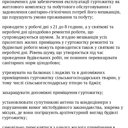
призначених для забезпечення експлуатації гуртожитку як
житлового комплексу та побутового обслуговування і
задоволення санітарно-гігієнічних потреб його мешканців,
що порушують умови проживання та побуту;
проводити у робочі дні з 21 до 8 години, а у святкові та
неробочі дні цілодобово ремонтні роботи, що
супроводжуються шумом. За згодою мешканців усіх
прилеглих жилих приміщень у гуртожитку ремонтні та
будівельні роботи можуть проводитися також у святкові та
неробочі дні. Рівень шуму, що утворюється під час
проведення будівельних робіт, не повинен перевищувати
санітарних норм цілодобово;
утримувати на балконах і лоджіях та в допоміжних
приміщеннях гуртожитку сільськогосподарських тварин, у
тому числі сільськогосподарську птицю та бджіл;
захаращувати допоміжні приміщення гуртожитку;
установлювати супутникові антени та кондиціонери з
порушенням вимог містобудівного законодавства, зокрема у
місцях, де вони погіршують архітектурний вигляд будівлі
гуртожитку;
самовільно переселятися з одного жилого приміщення в