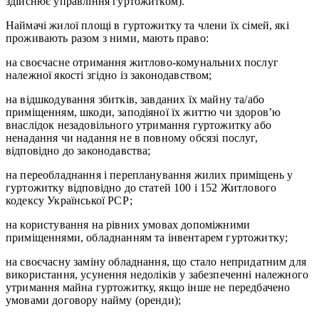
здійснює управління гуртожитком).
Наймачі жилої площі в гуртожитку та члени їх сімей, які
проживають разом з ними, мають право:
на своєчасне отримання житлово-комунальних послуг
належної якості згідно із законодавством;
на відшкодування збитків, завданих їх майну та/або
приміщенням, шкоди, заподіяної їх життю чи здоров’ю
внаслідок незадовільного утримання гуртожитку або
ненадання чи надання не в повному обсязі послуг,
відповідно до законодавства;
на переобладнання і перепланування жилих приміщень у
гуртожитку відповідно до статей 100 і 152 Житлового
кодексу Української РСР;
на користування на рівних умовах допоміжними
приміщеннями, обладнанням та інвентарем гуртожитку;
на своєчасну заміну обладнання, що стало непридатним для
використання, усунення недоліків у забезпеченні належного
утримання майна гуртожитку, якщо інше не передбачено
умовами договору найму (оренди);