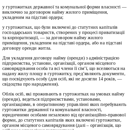
у гуртожитках державної та комунальної форми власності —
виключно за договором найму жилого приміщення,
укладеним на підставі ордера;
у гуртожитках, що були включені до статутних капіталів
господарських товариств, створених у процесі приватизації
та корпоратизації, — за договором найму жилого
приміщення, укладеним на підставі ордера, або на підставі
договору оренди житла.
Для укладення договору найму (оренди) з адміністрацією
підприємства, установи, організації, органом місцевого
самоврядування особа та всі члени її сім’ї, що вселяються на
надану жилу площу в гуртожитку, пред’являють документи,
що посвідчують особу (для осіб, які не досягли 14 років, —
свідоцтва про народження).
Облік осіб, які проживають в гуртожитках на умовах найму
(оренди), ведеться підприємствами, установами,
організаціями, в оперативному управлінні яких перебувають
гуртожитки державної та комунальної власності,
юридичними особами незалежно від організаційно-правової
форми, до статутних капіталів яких включені гуртожитки,
органом місцевого самоврядування (далі – організація, що