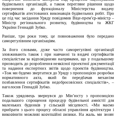
будівельних організацій, а також перегляне рішення щодо
повернення до функціоналу Міністерства видачу
сертифікатів атестованих виконавців будівельних робіт. Про
це під час засідання Уряду повідомив Віце-прем’єр-міністр –
Міністр регіонального розвитку, будівництва та ЖКГ
України Геннадій Зубко.
Раніше, три роки тому, це повноваження було передано
саморегулівним організаціям.
За його словами, дуже часто саморегулівні організації
зловживають також і при навчанні та видачі сертифікатів
спеціалістам за відповідними напрямами, що у подальшому
призводить до розроблення неякісної проектної документації
та надання експертних звітів щодо проектів будівництва.
«Тож ми будемо звертатися до Уряду з пропозицією розробки
нормативного акта, який би передбачав механізм
позбавлення сертифікатів недобросовісних спеціалістів», –
наголосив Геннадій Зубко.
Також урядовець звернувся до Мін’юсту з пропозицією
подальшого спрощення процедур будівельної амністії для
маленьких будинків у сільській місцевості. «Ми маємо
прибрати з цього процесу обласні управління архітектури і
викорінити можливі корупційні ризики. На жаль, ми знову