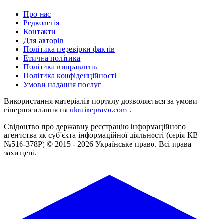
Про нас
Редколегія
Контакти
Для авторів
Політика перевірки фактів
Етична політика
Політика виправлень
Політика конфіденційності
Умови надання послуг
Використання матеріалів порталу дозволяється за умови
гіперпосилання на
ukrainepravo.com
.
Свідоцтво про державну реєстрацію інформаційного
агентства як суб'єкта інформаційної діяльності (серія КВ
№516-378Р)
© 2015 - 2026 Українське право. Всі права
захищені.