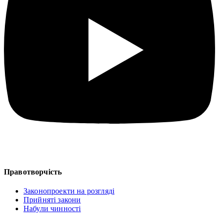
Правотворчість
Законопроекти на розгляді
Прийняті закони
Набули чинності