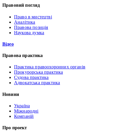
Правовий погляд
Право в мистецтві
Аналітика
Правова позиція
Наукова думка
Відео
Правова практика
Практика правоохоронних органів
Прокурорська практика
Судова практика
Адвокатська практика
Новини
Україна
Міжнародні
Компаній
Про проект