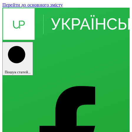
Перейти до основного змісту
Пошук статей...