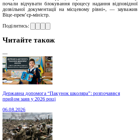
почали відчувати блокування процесу надання відповідної
дозвільної документації на місцевому рівні», — зауважив
Віце-прем’єр-міністр.
Поділитись:
Читайте також
—
Державна допомога “Пакунок школяра”: розпочаввся
прийом заяв у 2026 році
06.08.2026