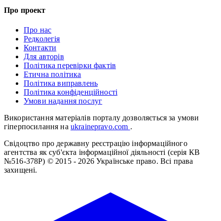
Про проект
Про нас
Редколегія
Контакти
Для авторів
Політика перевірки фактів
Етична політика
Політика виправлень
Політика конфіденційності
Умови надання послуг
Використання матеріалів порталу дозволяється за умови
гіперпосилання на
ukrainepravo.com
.
Свідоцтво про державну реєстрацію інформаційного
агентства як суб'єкта інформаційної діяльності (серія КВ
№516-378Р)
© 2015 - 2026 Українське право. Всі права
захищені.