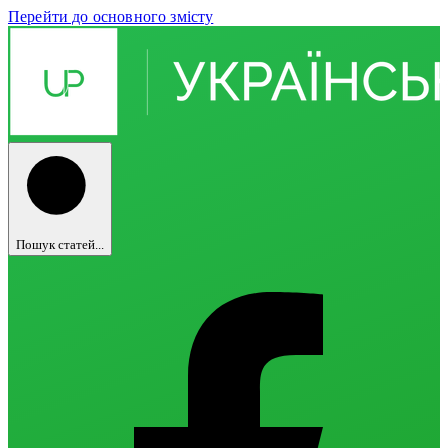
Перейти до основного змісту
Пошук статей...