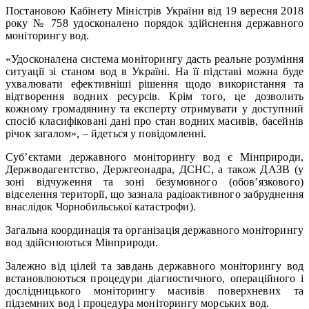
Постановою Кабінету Міністрів України від 19 вересня 2018
року № 758 удосконалено порядок здійснення державного
моніторингу вод.
«Удосконалена система моніторингу дасть реальне розуміння
ситуації зі станом вод в Україні. На її підставі можна буде
ухвалювати ефективніші рішення щодо використання та
відтворення водних ресурсів. Крім того, це дозволить
кожному громадянину та експерту отримувати у доступний
спосіб класифіковані дані про стан водних масивів, басейнів
річок загалом», – йдеться у повідомленні.
Суб’єктами державного моніторингу вод є Мінприроди,
Держводагентство, Держгеонадра, ДСНС, а також ДАЗВ (у
зоні відчуження та зоні безумовного (обов’язкового)
відселення території, що зазнала радіоактивного забруднення
внаслідок Чорнобильської катастрофи).
Загальна координація та організація державного моніторингу
вод здійснюються Мінприроди.
Залежно від цілей та завдань державного моніторингу вод
встановлюються процедури діагностичного, операційного і
дослідницького моніторингу масивів поверхневих та
підземних вод і процедура моніторингу морських вод.