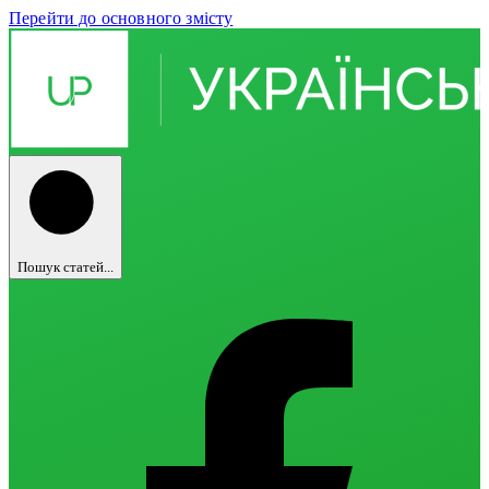
Перейти до основного змісту
Пошук статей...