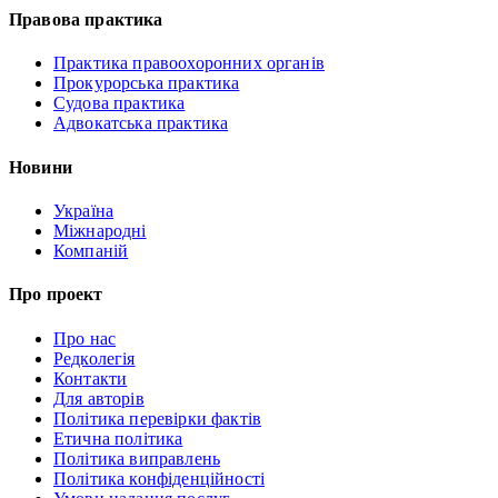
Правова практика
Практика правоохоронних органів
Прокурорська практика
Судова практика
Адвокатська практика
Новини
Україна
Міжнародні
Компаній
Про проект
Про нас
Редколегія
Контакти
Для авторів
Політика перевірки фактів
Етична політика
Політика виправлень
Політика конфіденційності