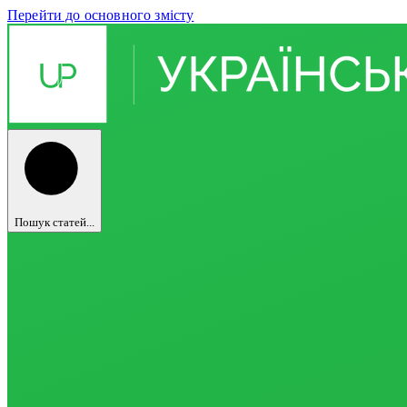
Перейти до основного змісту
Пошук статей...