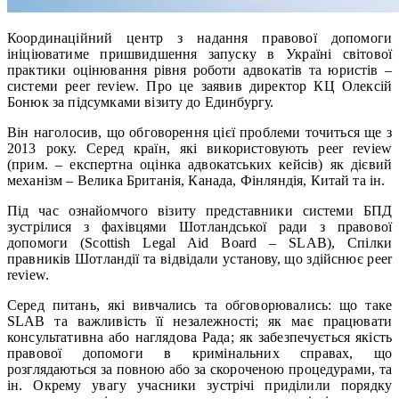
Координаційний центр з надання правової допомоги
ініціюватиме пришвидшення запуску в Україні світової
практики оцінювання рівня роботи адвокатів та юристів –
системи peer review. Про це заявив директор КЦ Олексій
Бонюк за підсумками візиту до Единбургу.
Він наголосив, що обговорення цієї проблеми точиться ще з
2013 року. Серед країн, які використовують peer review
(прим. – експертна оцінка адвокатських кейсів) як дієвий
механізм – Велика Британія, Канада, Фінляндія, Китай та ін.
Під час ознайомчого візиту представники системи БПД
зустрілися з фахівцями Шотландської ради з правової
допомоги (Scottish Legal Aid Board – SLAB), Спілки
правників Шотландії та відвідали установу, що здійснює peer
review.
Серед питань, які вивчались та обговорювались: що таке
SLAB та важливість її незалежності; як має працювати
консультативна або наглядова Рада; як забезпечується якість
правової допомоги в кримінальних справах, що
розглядаються за повною або за скороченою процедурами, та
ін. Окрему увагу учасники зустрічі приділили порядку