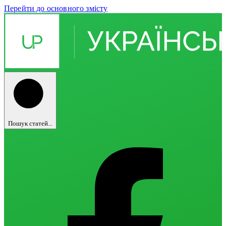
Перейти до основного змісту
Пошук статей...