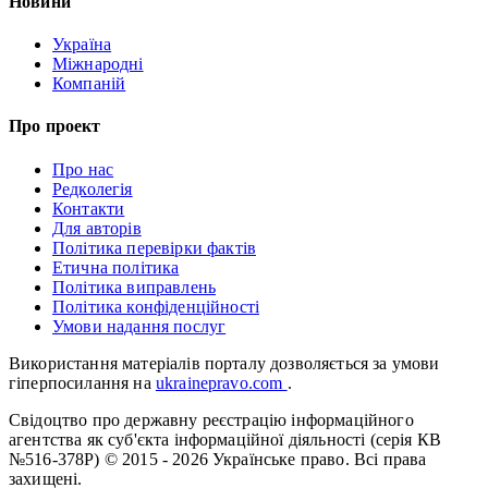
Новини
Україна
Міжнародні
Компаній
Про проект
Про нас
Редколегія
Контакти
Для авторів
Політика перевірки фактів
Етична політика
Політика виправлень
Політика конфіденційності
Умови надання послуг
Використання матеріалів порталу дозволяється за умови
гіперпосилання на
ukrainepravo.com
.
Свідоцтво про державну реєстрацію інформаційного
агентства як суб'єкта інформаційної діяльності (серія КВ
№516-378Р)
© 2015 - 2026 Українське право. Всі права
захищені.