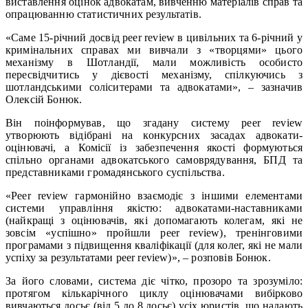
виставлення оцінок адвокатам, вивченню матеріалів справ та
опрацюванню статистичних результатів.
«Саме 15-річний досвід peer review в цивільних та 6-річний у
кримінальних справах ми вивчали з «творцями» цього
механізму в Шотландії, мали можливість особисто
пересвідчитись у дієвості механізму, спілкуючись з
шотландськими соліситерами та адвокатами», – зазначив
Олексій Бонюк.
Він поінформував, що згадану систему peer review
утворюють відібрані на конкурсних засадах адвокати-
оцінювачі, а Комісії із забезпечення якості формуються
спільно органами адвокатського самоврядування, БПД та
представниками громадянського суспільства.
«Peer review гармонійно взаємодіє з іншими елементами
системи управління якістю: адвокатами-наставниками
(найкращі з оцінювачів, які допомагають колегам, які не
зовсім «успішно» пройшли peer review), тренінговими
програмами з підвищення кваліфікації (для колег, які не мали
успіху за результатами peer review)», – розповів Бонюк.
За його словами, система діє чітко, прозоро та зрозуміло:
протягом кількарічного циклу оцінювачами вибірково
вивчаються досьє (від 5 до 8 досьє) усіх юристів, що надають