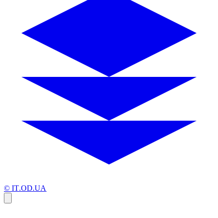
© IT.OD.UA