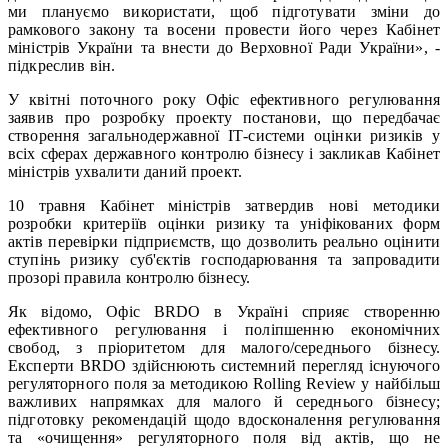
ми плануємо використати, щоб підготувати зміни до
рамкового закону та восени провести його через Кабінет
міністрів України та внести до Верховної Ради України», -
підкреслив він.
У квітні поточного року Офіс ефективного регулювання
заявив про розробку проекту постанови, що передбачає
створення загальнодержавної ІТ-системи оцінки ризиків у
всіх сферах державного контролю бізнесу і закликав Кабінет
міністрів ухвалити даний проект.
10 травня Кабінет міністрів затвердив нові методики
розробки критеріїв оцінки ризику та уніфікованих форм
актів перевірки підприємств, що дозволить реально оцінити
ступінь ризику суб'єктів господарювання та запровадити
прозорі правила контролю бізнесу.
Як відомо, Офіс BRDO в Україні сприяє створенню
ефективного регулювання і поліпшенню економічних
свобод, з пріоритетом для малого/середнього бізнесу.
Експерти BRDO здійснюють системний перегляд існуючого
регуляторного поля за методикою Rolling Review у найбільш
важливих напрямках для малого й середнього бізнесу;
підготовку рекомендацій щодо вдосконалення регулювання
та «очищення» регуляторного поля від актів, що не