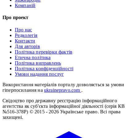
Компаній
Про проект
Про нас
Редколегія
Контакти
Для авторів
Політика перевірки фактів
Етична політика
Політика виправлень
Політика конфіденційності
Умови надання послуг
Використання матеріалів порталу дозволяється за умови
гіперпосилання на
ukrainepravo.com
.
Свідоцтво про державну реєстрацію інформаційного
агентства як суб'єкта інформаційної діяльності (серія КВ
№516-378Р)
© 2015 - 2026 Українське право. Всі права
захищені.