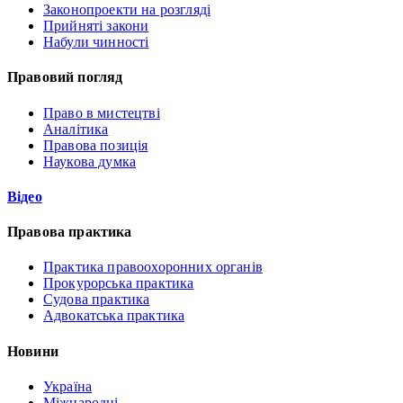
Законопроекти на розгляді
Прийняті закони
Набули чинності
Правовий погляд
Право в мистецтві
Аналітика
Правова позиція
Наукова думка
Відео
Правова практика
Практика правоохоронних органів
Прокурорська практика
Судова практика
Адвокатська практика
Новини
Україна
Міжнародні