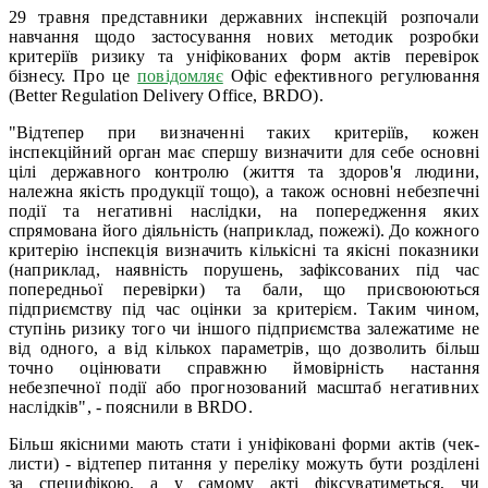
29 травня представники державних інспекцій розпочали
навчання щодо застосування нових методик розробки
критеріїв ризику та уніфікованих форм актів перевірок
бізнесу. Про це
повідомляє
Офіс ефективного регулювання
(Better Regulation Delivery Office, BRDO).
"Відтепер при визначенні таких критеріїв, кожен
інспекційний орган має спершу визначити для себе основні
цілі державного контролю (життя та здоров'я людини,
належна якість продукції тощо), а також основні небезпечні
події та негативні наслідки, на попередження яких
спрямована його діяльність (наприклад, пожежі). До кожного
критерію інспекція визначить кількісні та якісні показники
(наприклад, наявність порушень, зафіксованих під час
попередньої перевірки) та бали, що присвоюються
підприємству під час оцінки за критерієм. Таким чином,
ступінь ризику того чи іншого підприємства залежатиме не
від одного, а від кількох параметрів, що дозволить більш
точно оцінювати справжню ймовірність настання
небезпечної події або прогнозований масштаб негативних
наслідків", - пояснили в BRDO.
Більш якісними мають стати і уніфіковані форми актів (чек-
листи) - відтепер питання у переліку можуть бути розділені
за специфікою, а у самому акті фіксуватиметься, чи