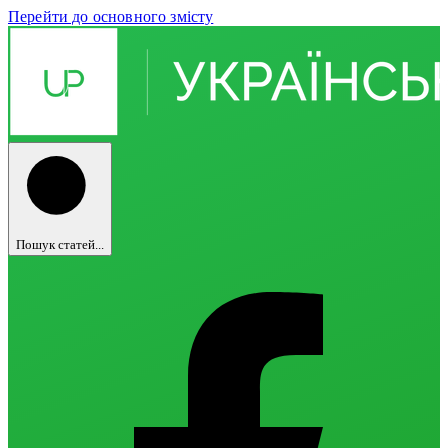
Перейти до основного змісту
Пошук статей...