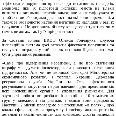
зафіксоване порушення призвело до негативних наслідків.
Водночас при їх підготовці інспекції мають не тільки
визначити загальний перелік вимог, але й класифікувати їх
за об'єктами або видами діяльності, на які вони спрямовані, а
також за імовірністю настання негативних наслідків у разі їх
порушення. Це дозволить бізнесу краще орієнтуватися як у
самих вимогах, так і у їх пріоритетності.
За словами голови BRDO Олексія Гончарука, існуюча
інспекційна система досі заточена фіксувати порушення та
стягувати штрафи, у той час як основою її діяльності має
бути управління ризиками.
«Саме про відвернення небезпеки, а не про стягнення
штрафу має думати інспектор, коли приходить перевіряти
підприємство. Але ми це змінимо! Сьогодні Міністерство
економічного розвитку і торгівлі України, Державна
регуляторна служба України та Офіс ефективного
регулювання запустили перші навчання для представників
всіх інспекційних органів з управління ризиками. Для
зручності роботи ми розбили інспекції на 10 тематичних
груп у залежності від ризиків, з якими вони працюють.
Наступні 2 місяці проведемо з інспекціями «в полях», щоб
кожна сфера отримала зрозумілу і логічну модель ризиків,
детальні та якісні чек-листи для контролю. Досвід інспекцій