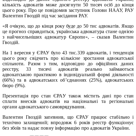
кількість адвокатів може досягнути 50 тисяч осіб до кінця
цього року. Про це повідомив заступник Голови НААУ, РАУ
Валентин Гвоздій під час засідання РАУ.
«Я очікую, що до кінця року буде до 50 тис адвокатів. Якщо
це прогноз справдиться, українська адвокатура стане однією
з найчисельніших адвокатур Європи», – сказав Валентин
Гвоздій.
На 1 вересня у ЄРАУ було 43 тис.339 адвокатів, і тенденція
цього року свідчить про кількісне зростання адвокатської
спільноти. Разом з тим, відповідно до офіційних даних
реєстру, 33 тисячі адвокатів реально займаються
адвокатською практикою в індивідуальній формі діяльності
(66%) та в адвокатських об’єднаннях (25%), адвокатських
бюро (9%).
Презентація про стан ЄРАУ також містить дані про стан
сплати внесків адвокатів на національні та регіональні
органи адвокатського самоврядування.
Валентин Гвоздій запевнив, що ЄРАУ працює стабільно і
технічно захищений; впродовж 6 років реєстр функціонує
без збоїв та надає повну інформацію про адвокатів України.