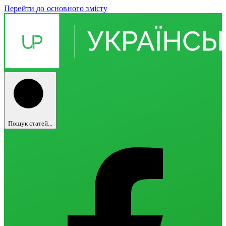
Перейти до основного змісту
Пошук статей...