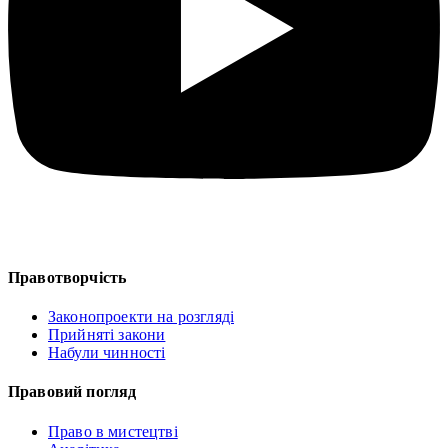
Правотворчість
Законопроекти на розгляді
Прийняті закони
Набули чинності
Правовий погляд
Право в мистецтві