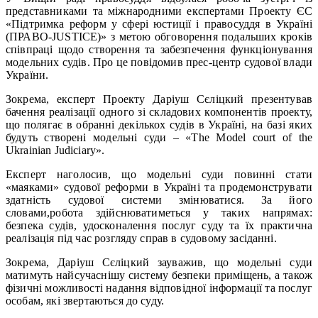
представниками та міжнародними експертами Проекту ЄС
«Підтримка реформ у сфері юстиції і правосуддя в Україні
(ПРАВО-JUSTICE)» з метою обговорення подальших кроків
співпраці щодо створення та забезпечення функціонування
модельних судів. Про це повідомив прес-центр судової влади
України.
Зокрема, експерт Проекту Даріуш Сєліцкий презентував
бачення реалізації одного зі складових компонентів проекту,
що полягає в обранні декількох судів в Україні, на базі яких
будуть створені модельні суди – «The Model court of the
Ukrainian Judiciary».
Експерт наголосив, що модельні суди повинні стати
«маяками» судової реформи в Україні та продемонструвати
здатність судової системи змінюватися. За його
словами,робота здійснюватиметься у таких напрямах:
безпека судів, удосконалення послуг суду та їх практична
реалізація під час розгляду справ в судовому засіданні.
Зокрема, Даріуш Сєліцкий зауважив, що модельні суди
матимуть найсучаснішу систему безпеки приміщень, а також
фізичні можливості надання відповідної інформації та послуг
особам, які звертаються до суду.