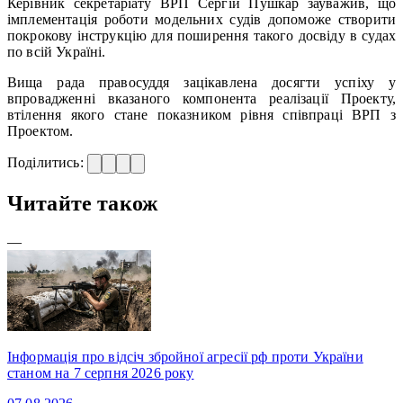
Керівник секретаріату ВРП Сергій Пушкар зауважив, що
імплементація роботи модельних судів допоможе створити
покрокову інструкцію для поширення такого досвіду в судах
по всій Україні.
Вища рада правосуддя зацікавлена досягти успіху у
впровадженні вказаного компонента реалізації Проекту,
втілення якого стане показником рівня співпраці ВРП з
Проектом.
Поділитись:
Читайте також
—
Інформація про відсіч збройної агресії рф проти України
станом на 7 серпня 2026 року