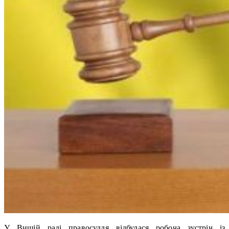
У Вищій раді правосуддя відбулася робоча зустріч із