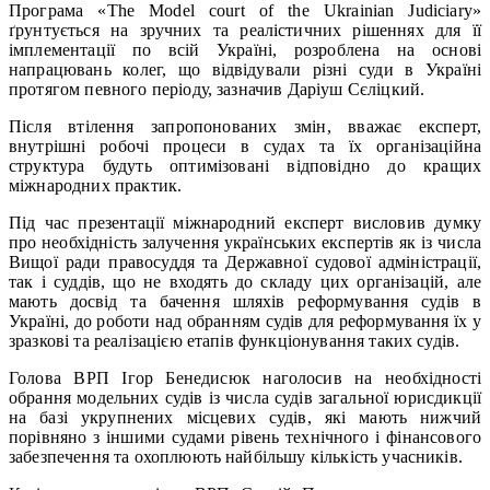
Програма «The Model court of the Ukrainian Judiciary»
ґрунтується на зручних та реалістичних рішеннях для її
імплементації по всій Україні, розроблена на основі
напрацювань колег, що відвідували різні суди в Україні
протягом певного періоду, зазначив Даріуш Сєліцкий.
Після втілення запропонованих змін, вважає експерт,
внутрішні робочі процеси в судах та їх організаційна
структура будуть оптимізовані відповідно до кращих
міжнародних практик.
Під час презентації міжнародний експерт висловив думку
про необхідність залучення українських експертів як із числа
Вищої ради правосуддя та Державної судової адміністрації,
так і суддів, що не входять до складу цих організацій, але
мають досвід та бачення шляхів реформування судів в
Україні, до роботи над обранням судів для реформування їх у
зразкові та реалізацією етапів функціонування таких судів.
Голова ВРП Ігор Бенедисюк наголосив на необхідності
обрання модельних судів із числа судів загальної юрисдикції
на базі укрупнених місцевих судів, які мають нижчий
порівняно з іншими судами рівень технічного і фінансового
забезпечення та охоплюють найбільшу кількість учасників.