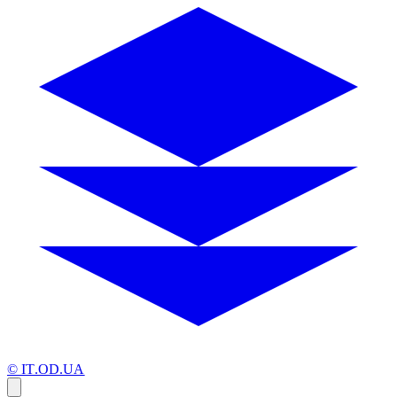
© IT.OD.UA