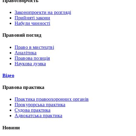
Правотворчість
Законопроекти на розгляді
Прийняті закони
Набули чинності
Правовий погляд
Право в мистецтві
Аналітика
Правова позиція
Наукова думка
Відео
Правова практика
Практика правоохоронних органів
Прокурорська практика
Судова практика
Адвокатська практика
Новини