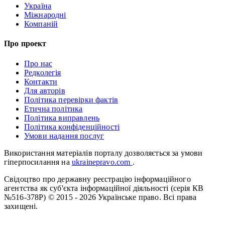
Україна
Міжнародні
Компаній
Про проект
Про нас
Редколегія
Контакти
Для авторів
Політика перевірки фактів
Етична політика
Політика виправлень
Політика конфіденційності
Умови надання послуг
Використання матеріалів порталу дозволяється за умови
гіперпосилання на
ukrainepravo.com
.
Свідоцтво про державну реєстрацію інформаційного
агентства як суб'єкта інформаційної діяльності (серія КВ
№516-378Р)
© 2015 - 2026 Українське право. Всі права
захищені.