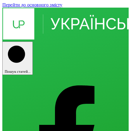
Перейти до основного змісту
Пошук статей...