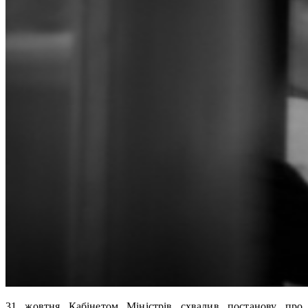
31 жовтня Кабінетом Міністрів схвалив постанову про