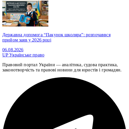
Державна допомога “Пакунок школяра”: розпочаввся
прийом заяв у 2026 році
06.08.2026
UP
Українське право
Правовий портал України — аналітика, судова практика,
законотворчість та правові новини для юристів і громадян.