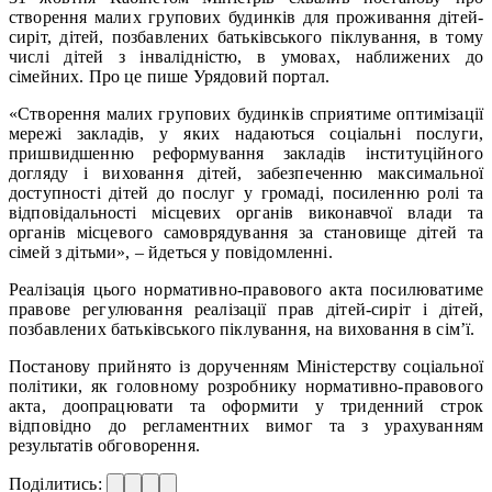
створення малих групових будинків для проживання дітей-
сиріт, дітей, позбавлених батьківського піклування, в тому
числі дітей з інвалідністю, в умовах, наближених до
сімейних. Про це пише Урядовий портал.
«Створення малих групових будинків сприятиме оптимізації
мережі закладів, у яких надаються соціальні послуги,
пришвидшенню реформування закладів інституційного
догляду і виховання дітей, забезпеченню максимальної
доступності дітей до послуг у громаді, посиленню ролі та
відповідальності місцевих органів виконавчої влади та
органів місцевого самоврядування за становище дітей та
сімей з дітьми», – йдеться у повідомленні.
Реалізація цього нормативно-правового акта посилюватиме
правове регулювання реалізації прав дітей-сиріт і дітей,
позбавлених батьківського піклування, на виховання в сім’ї.
Постанову прийнято із дорученням Міністерству соціальної
політики, як головному розробнику нормативно-правового
акта, доопрацювати та оформити у триденний строк
відповідно до регламентних вимог та з урахуванням
результатів обговорення.
Поділитись: