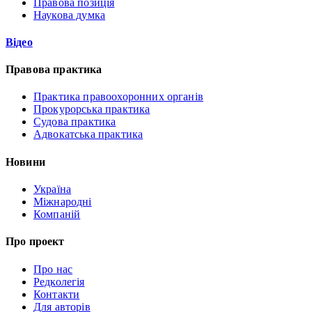
Правова позиція
Наукова думка
Відео
Правова практика
Практика правоохоронних органів
Прокурорська практика
Судова практика
Адвокатська практика
Новини
Україна
Міжнародні
Компаній
Про проект
Про нас
Редколегія
Контакти
Для авторів