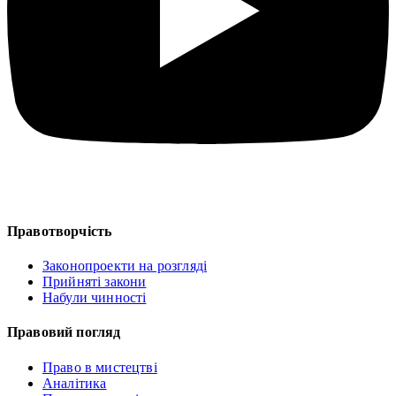
Правотворчість
Законопроекти на розгляді
Прийняті закони
Набули чинності
Правовий погляд
Право в мистецтві
Аналітика