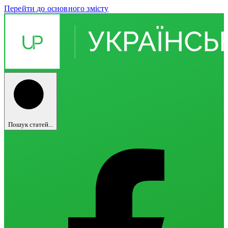
Перейти до основного змісту
Пошук статей...