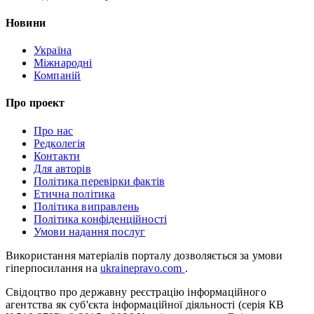
Новини
Україна
Міжнародні
Компаній
Про проект
Про нас
Редколегія
Контакти
Для авторів
Політика перевірки фактів
Етична політика
Політика виправлень
Політика конфіденційності
Умови надання послуг
Використання матеріалів порталу дозволяється за умови
гіперпосилання на
ukrainepravo.com
.
Свідоцтво про державну реєстрацію інформаційного
агентства як суб'єкта інформаційної діяльності (серія КВ