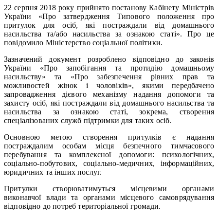
22 серпня 2018 року прийнято постанову Кабінету Міністрів
України «Про затвердження Типового положення про
притулок для осіб, які постраждали від домашнього
насильства та/або насильства за ознакою статі». Про це
повідомило Міністерство соціальної політики.
Зазначений документ розроблено відповідно до законів
України «Про запобігання та протидію домашньому
насильству» та «Про забезпечення рівних прав та
можливостей жінок і чоловіків», якими передбачено
запровадження дієвого механізму надання допомоги та
захисту осіб, які постраждали від домашнього насильства та
насильства за ознакою статі, зокрема, створення
спеціалізованих служб підтримки для таких осіб.
Основною метою створення притулків є надання
постраждалим особам місця безпечного тимчасового
перебування та комплексної допомоги: психологічних,
соціально-побутових, соціально-медичних, інформаційних,
юридичних та інших послуг.
Притулки створюватимуться місцевими органами
виконавчої влади та органами місцевого самоврядування
відповідно до потреб територіальної громади.