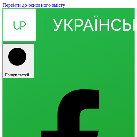
Перейти до основного змісту
Пошук статей...