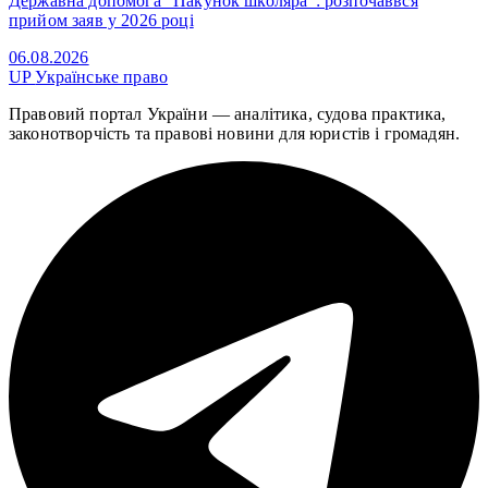
Державна допомога “Пакунок школяра”: розпочаввся
прийом заяв у 2026 році
06.08.2026
UP
Українське право
Правовий портал України — аналітика, судова практика,
законотворчість та правові новини для юристів і громадян.