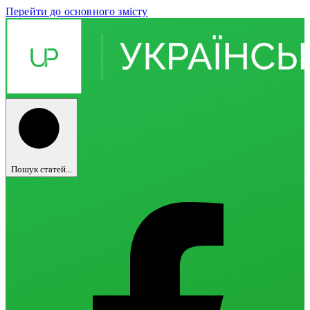
Перейти до основного змісту
Пошук статей...