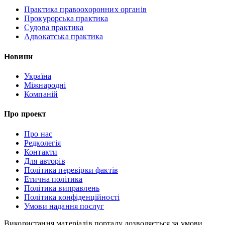
Практика правоохоронних органів
Прокурорська практика
Судова практика
Адвокатська практика
Новини
Україна
Міжнародні
Компаній
Про проект
Про нас
Редколегія
Контакти
Для авторів
Політика перевірки фактів
Етична політика
Політика виправлень
Політика конфіденційності
Умови надання послуг
Використання матеріалів порталу дозволяється за умови