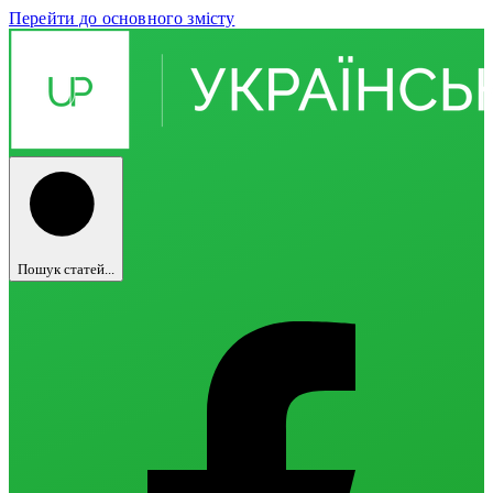
Перейти до основного змісту
Пошук статей...