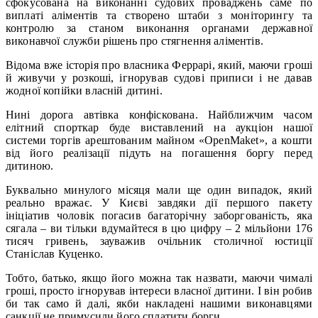
сфокусована на виконанні судових проваджень саме по
виплаті аліментів та створено штаби з моніторингу та
контролю за станом виконання органами державної
виконавчої служби рішень про стягнення аліментів.
Відома вже історія про власника Феррарі, який, маючи гроші
й живучи у розкоші, ігнорував судові приписи і не давав
жодної копійки власній дитині.
Нині дорога автівка конфіскована. Найближчим часом
елітний спорткар буде виставлений на аукціон нашої
системи торгів арештованим майном «OpenMaket», а кошти
від його реалізації підуть на погашення боргу перед
дитиною.
Буквально минулого місяця мали ще один випадок, який
реально вражає. У Києві завдяки дії першого пакету
ініціатив чоловік погасив багаторічну заборгованість, яка
сягала – ви тільки вдумайтеся в цю цифру – 2 мільйони 176
тисяч гривень, зауважив очільник столичної юстиції
Станіслав Куценко.
Тобто, батько, якщо його можна так назвати, маючи чималі
гроші, просто ігнорував інтереси власної дитини. І він робив
би так само й далі, якби накладені нашими виконавцями
санкції не примусили його сплатити борги.