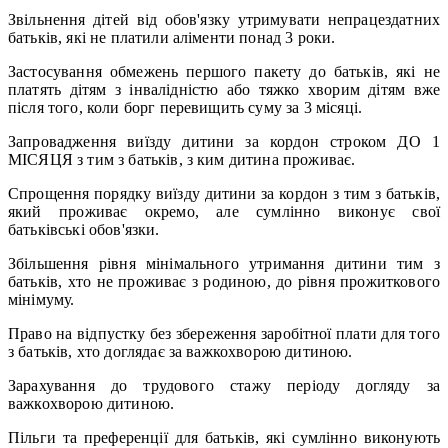
Звільнення дітей від обов'язку утримувати непрацездатних
батьків, які не платили аліменти понад 3 роки.
Застосування обмежень першого пакету до батьків, які не
платять дітям з інвалідністю або тяжко хворим дітям вже
після того, коли борг перевищить суму за 3 місяці.
Запровадження виїзду дитини за кордон строком ДО 1
МІСЯЦЯ з тим з батьків, з ким дитина проживає.
Спрощення порядку виїзду дитини за кордон з тим з батьків,
який проживає окремо, але сумлінно виконує свої
батьківські обов'язки.
Збільшення рівня мінімального утримання дитини тим з
батьків, хто не проживає з родиною, до рівня прожиткового
мінімуму.
Право на відпустку без збереження заробітної плати для того
з батьків, хто доглядає за важкохворою дитиною.
Зарахування до трудового стажу періоду догляду за
важкохворою дитиною.
Пільги та преференції для батьків, які сумлінно виконують