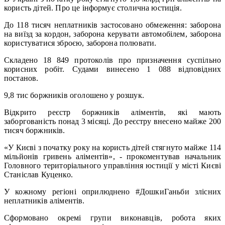
користь дітей. Про це інформує столична юстиція.
До 118 тисяч неплатників застосовано обмеження: заборона
на виїзд за кордон, заборона керувати автомобілем, заборона
користуватися зброєю, заборона полювати.
Складено 18 849 протоколів про призначення суспільно
корисних робіт. Судами винесено 1 088 відповідних
постанов.
9,8 тис боржників оголошено у розшук.
Відкрито реєстр боржників аліментів, які мають
заборгованість понад 3 місяці. До реєстру внесено майже 200
тисяч боржників.
«У Києві з початку року на користь дітей стягнуто майже 114
мільйонів гривень аліментів», - прокоментував начальник
Головного територіального управління юстиції у місті Києві
Станіслав Куценко.
У кожному регіоні оприлюднено #ДошкиГаньби злісних
неплатників аліментів.
Сформовано окремі групи виконавців, робота яких