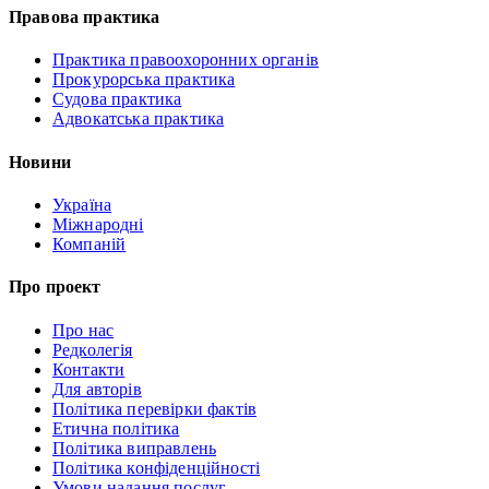
Правова практика
Практика правоохоронних органів
Прокурорська практика
Судова практика
Адвокатська практика
Новини
Україна
Міжнародні
Компаній
Про проект
Про нас
Редколегія
Контакти
Для авторів
Політика перевірки фактів
Етична політика
Політика виправлень
Політика конфіденційності
Умови надання послуг