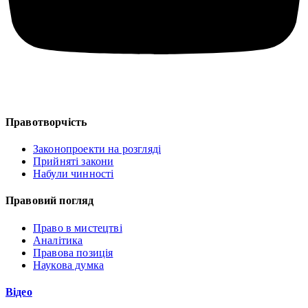
Правотворчість
Законопроекти на розгляді
Прийняті закони
Набули чинності
Правовий погляд
Право в мистецтві
Аналітика
Правова позиція
Наукова думка
Відео