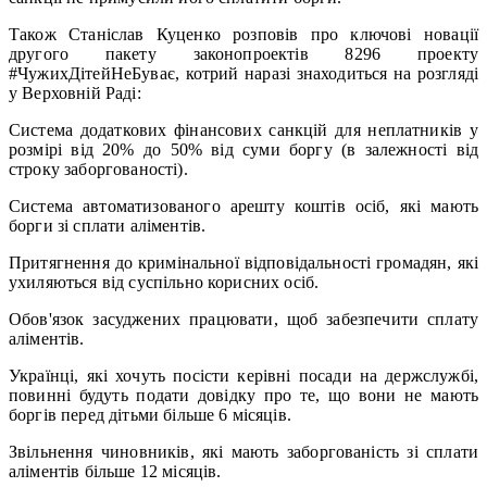
Також Станіслав Куценко розповів про ключові новації
другого пакету законопроектів 8296 проекту
#ЧужихДітейНеБуває, котрий наразі знаходиться на розгляді
у Верховній Раді:
Система додаткових фінансових санкцій для неплатників у
розмірі від 20% до 50% від суми боргу (в залежності від
строку заборгованості).
Система автоматизованого арешту коштів осіб, які мають
борги зі сплати аліментів.
Притягнення до кримінальної відповідальності громадян, які
ухиляються від суспільно корисних осіб.
Обов'язок засуджених працювати, щоб забезпечити сплату
аліментів.
Українці, які хочуть посісти керівні посади на держслужбі,
повинні будуть подати довідку про те, що вони не мають
боргів перед дітьми більше 6 місяців.
Звільнення чиновників, які мають заборгованість зі сплати
аліментів більше 12 місяців.