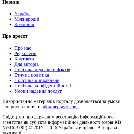
Новини
Україна
Міжнародні
Компаній
Про проект
Про нас
Редколегія
Контакти
Для авторів
Політика перевірки фактів
Етична політика
Політика виправлень
Політика конфіденційності
Умови надання послуг
Використання матеріалів порталу дозволяється за умови
гіперпосилання на
ukrainepravo.com
.
Свідоцтво про державну реєстрацію інформаційного
агентства як суб'єкта інформаційної діяльності (серія КВ
№516-378Р)
© 2015 - 2026 Українське право. Всі права
захищені.