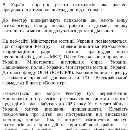
В Україні запрацює реєстр психологів, які навчені
працювати з дітьми, які пострадали від насильства.
До Реєстру відбиратимуть психологів, які мають вищу
психологічну освіту, досвід роботи з дітьми, високу
готовність та мотивацію долучатися до такої діяльності.
На веб-сайті Міністерства юстиції України повідомляється,
що створення Реєстру — спільна ініціатива Міжвідомчої
координаційної ради з питань правосуддя щодо
неповнолітніх (далі — МКР), Офісу Генерального прокурора
України, Міністерства внутрішніх справ України,
Національної поліції України, Міністерства юстиції України,
Дитячого фонду ООН (ЮНІСЕФ), Координаційного центру
із надання правової допомоги та ГО «Всеукраїнський
громадський центр «Волонтер».
Зазначається, що запуск Реєстру був передбачений
Національною стратегією реформування системи юстиції
щодо дітей і мав відбутися до 2023 року. Утім, через війну в
Україні, запуск вирішили пришвидшити. Кількість
повідомлень про дітей, які постраждали від військових
злочинів, зростає. Тож є потреба забезпечити доступ
психологів до слідчих дій на території всієї країни — як
офлайн, так і онлайн, — щоб надати дітям необхідну