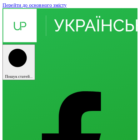
Перейти до основного змісту
Пошук статей...