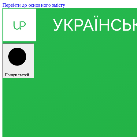
Перейти до основного змісту
Пошук статей...