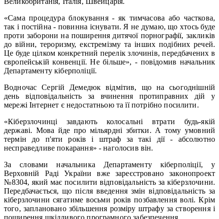
Великобританія, Італія, Швейцарія.
«Сама процедура блокування ‑ як тимчасова або часткова,
так і постійна ‑ повинна існувати. Я не думаю, що хтось буде
проти заборони на поширення дитячої порнографії, закликів
до війни, тероризму, екстремізму та інших подібних речей.
Це буде цілком конкретний перелік злочинів, передбачених в
європейській конвенції. Не більше», ‑ повідомив начальник
Департаменту кіберполіції.
Водночас Сергій Демедюк відмітив, що на сьогоднішній
день відповідальність за вчинення протиправних дій у
мережі Інтернет є недостатньою та її потрібно посилити.
«Кіберзлочинці завдають колосальні втрати будь-якій
державі. Мова йде про мільярдні збитки. А тому умовний
термін до п'яти років і штраф за такі дії ‑ абсолютно
несправедливе покарання» ‑ наголосив він.
За словами начальника Департаменту кіберполіції, у
Верховній Раді України вже зареєстровано законопроект
№8304, який має посилити відповідальність за кіберзлочини.
Передбачається, що після введення змін відповідальність за
кіберзлочини сягатиме восьми років позбавлення волі. Крім
того, заплановано збільшення розміру штрафу за створення і
поширення шкідливого програмного забезпечення.