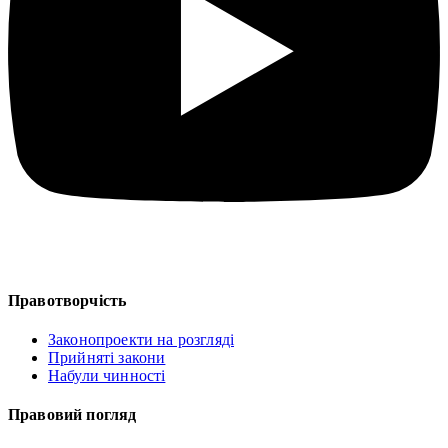
Правотворчість
Законопроекти на розгляді
Прийняті закони
Набули чинності
Правовий погляд