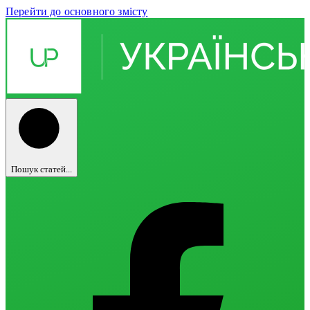
Перейти до основного змісту
Пошук статей...