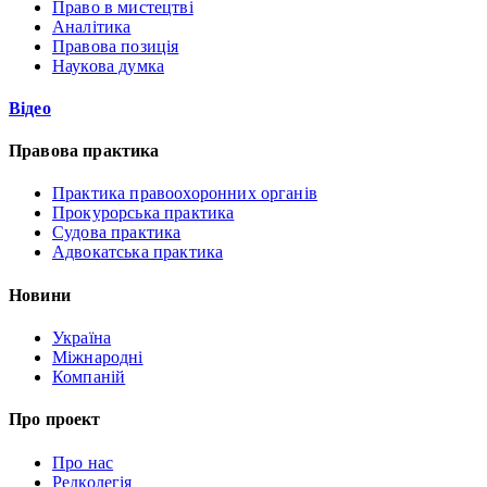
Право в мистецтві
Аналітика
Правова позиція
Наукова думка
Відео
Правова практика
Практика правоохоронних органів
Прокурорська практика
Судова практика
Адвокатська практика
Новини
Україна
Міжнародні
Компаній
Про проект
Про нас
Редколегія