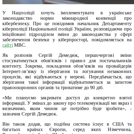
У Нацполіції хочуть імплементувати в українське
законодавство норми міжнародної конвенції про
кібербезпеку. Про це повідомив начальник Департаменту
кіберполіції Національної поліції України, розповідаючи про
ініційовані підрозділом зміни до законодавства у сфері
забезпечення безпеки у кіберпросторі, повідомляється на
сайті
МВС.
Як розповів Сергій Демедюк, першочергові зміни
стосуватимуться обов'язків і правил для постачальників
контенту. Зокрема, покладення обов’язків на провайдерів
Інтернет-зв’язку із зберігання та логування незаконних
процесів, які відбуваються у мережі. Передбачається, що
зберігання такої інформації відбуватиметься за запитом
правоохоронних органів та триватиме до 90 діб.
«Ми плануємо закривати доступ до конкретно взятої
інформації. У змінах до закону про телекомунікації ми якраз і
визначимо, яким чином це потрібно буде зробити», ‑
зазначив Сергій Демедюк.
Він також додав, що подібна система існує в США та
багатьох країнах Європи, серед яких Німеччина,