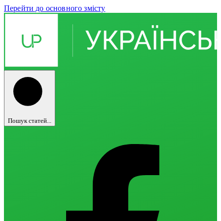
Перейти до основного змісту
Пошук статей...