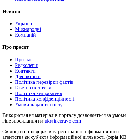
Новини
Україна
Міжнародні
Компаній
Про проект
Про нас
Редколегія
Контакти
Для авторів
Політика перевірки фактів
Етична політика
Політика виправлень
Політика конфіденційності
Умови надання послуг
Використання матеріалів порталу дозволяється за умови
гіперпосилання на
ukrainepravo.com
.
Свідоцтво про державну реєстрацію інформаційного
агентства як суб'єкта інформаційної діяльності (серія КВ