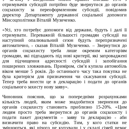
отримувачів субсидій потрібно буде звернутися до органів
соцзахисту за переоформленням субсидії, повідомив
директор Департаменту державної соціальної допомоги
Мінсоцполітики Віталій Музиченко.
«Усі, хто потребує допомоги від держави, будуть і далі її
отримувати. Переважній більшості громадян субсидії на
наступний опалювальний сезон будуть перепризначені
автоматично, - сказав Віталій Музиченко. – Звернутися до
органів соцзахисту треба лише окремим категоріям
громадян, які підпадають під нові критерії, які запроваджені
для підчищення адресності субсидій і запобігання
поширених зловживань. Приміром, сім’я купила автомобіль
віком менше 5 років. До останнього часу така покупка не
була критерієм для призначення чи скасування субсидії.
Тепер треба внести це в декларацію і подати до органів
соціального захисту нову заяву».
Чиновник пояснив, що за попередніми розрахунками
кількість людей, яким може знадобитися звернення до
органів соцзахисту становить приблизно 15-20%. «Цим
людям просто треба звернутися до органів соцзахисту і
подати пакет документів – заяву та декларацію - аби
визначити право на субсидію. Тим, у кого статки не
змінюються, які нічого не купували і у складі сімей немає