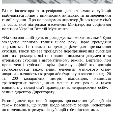
Візит інспектора з перевіркою для отримання субсидії
відбувається лише у виняткових випадках та за зверненням
самої людини. Про це повідомив директор Директорату сім’ї
та соціальної підтримки населення Міністерства соціальної
політики України Віталій Музиченко
«На сьогоднішній день впроваджується механізм, який було
закладено першого травня цього року. Зараз громадяни
звертаються із заявами та деклараціями для призначення
субсидії, також триває процедура перепризначення субсидій
для тих громадян, які не повинні подавати документи та
отримають субсидії в автоматичному режимі. Відтепер, при
призначенні субсидій, крім фактору офіційних доходів
застосовуються також певні елементи майнового стану
людини – наявність квартири або будинку площею понад 120
та 200 квадратних метрів відповідно, наявність
транспортних засобів, яким менше п’яти років, а також
наявність у складі сім’ї працездатних непрацюючих осіб», -
заявив директор Директорату.
Розповідаючи про новий порядок призначення субсидій він
також пояснив, що чутки щодо масових рейдів інспекторів
до помешкань отримувачів субсидій є безпідставними.