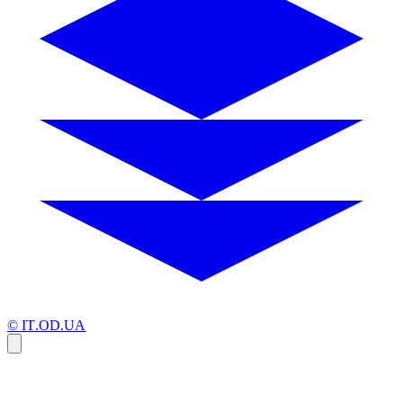
© IT.OD.UA