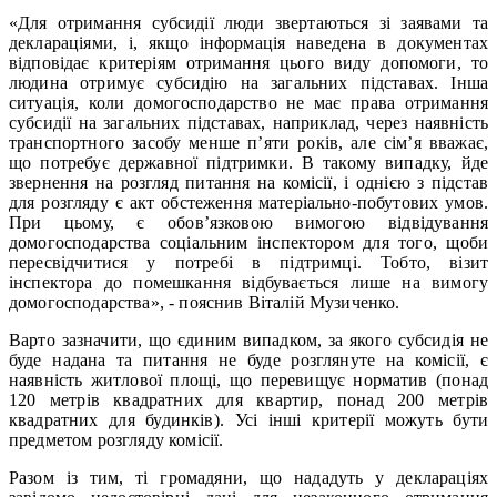
«Для отримання субсидії люди звертаються зі заявами та
деклараціями, і, якщо інформація наведена в документах
відповідає критеріям отримання цього виду допомоги, то
людина отримує субсидію на загальних підставах. Інша
ситуація, коли домогосподарство не має права отримання
субсидії на загальних підставах, наприклад, через наявність
транспортного засобу менше п’яти років, але сім’я вважає,
що потребує державної підтримки. В такому випадку, йде
звернення на розгляд питання на комісії, і однією з підстав
для розгляду є акт обстеження матеріально-побутових умов.
При цьому, є обов’язковою вимогою відвідування
домогосподарства соціальним інспектором для того, щоби
пересвідчитися у потребі в підтримці. Тобто, візит
інспектора до помешкання відбувається лише на вимогу
домогосподарства», - пояснив Віталій Музиченко.
Варто зазначити, що єдиним випадком, за якого субсидія не
буде надана та питання не буде розглянуте на комісії, є
наявність житлової площі, що перевищує норматив (понад
120 метрів квадратних для квартир, понад 200 метрів
квадратних для будинків). Усі інші критерії можуть бути
предметом розгляду комісії.
Разом із тим, ті громадяни, що нададуть у деклараціях