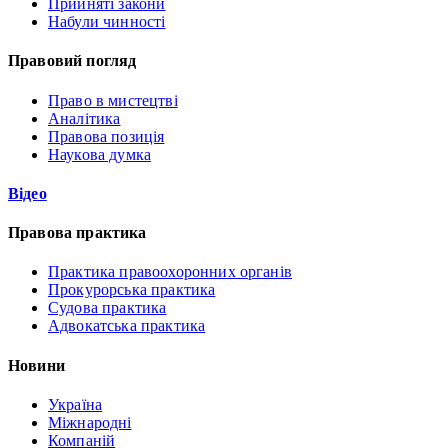
Прийняті закони
Набули чинності
Правовий погляд
Право в мистецтві
Аналітика
Правова позиція
Наукова думка
Відео
Правова практика
Практика правоохоронних органів
Прокурорська практика
Судова практика
Адвокатська практика
Новини
Україна
Міжнародні
Компаній