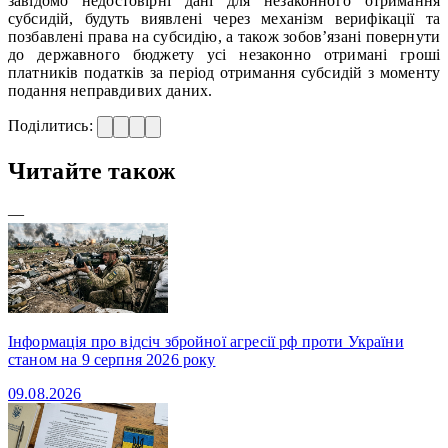
завідомо недостовірні дані для незаконного отримання
субсидій, будуть виявлені через механізм верифікації та
позбавлені права на субсидію, а також зобов’язані повернути
до державного бюджету усі незаконно отримані гроші
платників податків за період отримання субсидій з моменту
подання неправдивих даних.
Поділитись:
Читайте також
—
Інформація про відсіч збройної агресії рф проти України
станом на 9 серпня 2026 року
09.08.2026