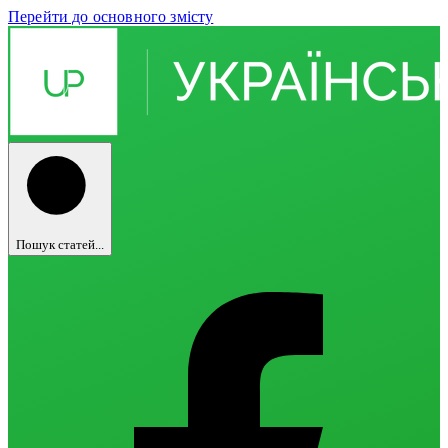
Перейти до основного змісту
Пошук статей...