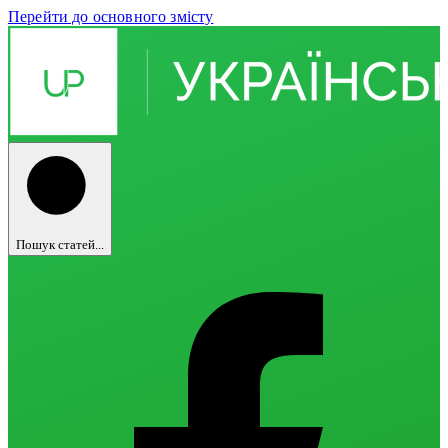
Перейти до основного змісту
Пошук статей...