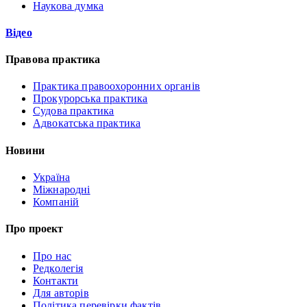
Наукова думка
Відео
Правова практика
Практика правоохоронних органів
Прокурорська практика
Судова практика
Адвокатська практика
Новини
Україна
Міжнародні
Компаній
Про проект
Про нас
Редколегія
Контакти
Для авторів
Політика перевірки фактів