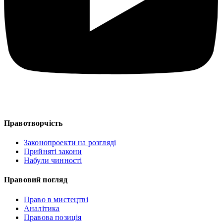
Правотворчість
Законопроекти на розгляді
Прийняті закони
Набули чинності
Правовий погляд
Право в мистецтві
Аналітика
Правова позиція