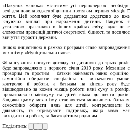
«Пакунок малюка» міститиме усі першочергові необхідні
речі для новонародженої дитини протягом перших місяців її
життя. Цей комплект буде додаватися додатково до вже
існуючих виплат при народженні дитини. Пакунок є
усталеною практикою в інших країнах світу, адже це є
елементом превенції дитячої смертності, бідності та посилює
відчуття турботи держави.
Іншою ініціативою в рамках програми стало запровадження
механізму «Муніципальна няня».
Фінансування послуги догляду за дитиною до трьох років
буде запроваджено з першого січня 2019 року. Механізм є
прозорим та простим – батьки наймають няню офіційно,
самостійно обираючи спеціаліста та визначаючи умови
контролю її роботи, а батькам на кінець року буде
відшкодовано за кожен місяць роботи няні суму в розмірі
прожиткового мінімуму на дітей віком до шести років.
Завдяки цьому механізму створюється можливість батькам
самостійно обирати нянь для дітей, контролювати їх
діяльність, та отримувати підтримку, якщо мама має
виходити на роботу, та багатодітним родинам.
Поділитись: