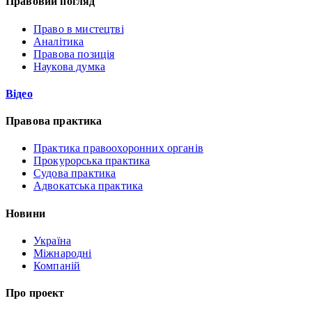
Правовий погляд
Право в мистецтві
Аналітика
Правова позиція
Наукова думка
Відео
Правова практика
Практика правоохоронних органів
Прокурорська практика
Судова практика
Адвокатська практика
Новини
Україна
Міжнародні
Компаній
Про проект