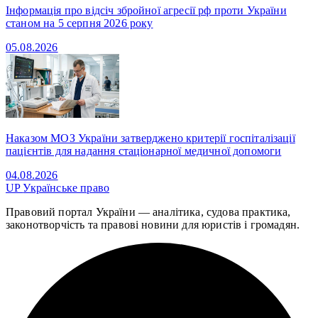
Інформація про відсіч збройної агресії рф проти України
станом на 5 серпня 2026 року
05.08.2026
Наказом МОЗ України затверджено критерії госпіталізації
пацієнтів для надання стаціонарної медичної допомоги
04.08.2026
UP
Українське право
Правовий портал України — аналітика, судова практика,
законотворчість та правові новини для юристів і громадян.