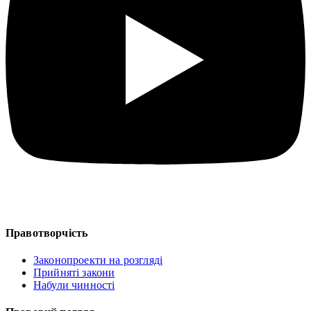
Правотворчість
Законопроекти на розгляді
Прийняті закони
Набули чинності