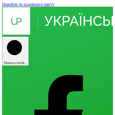
Перейти до основного змісту
Пошук статей...