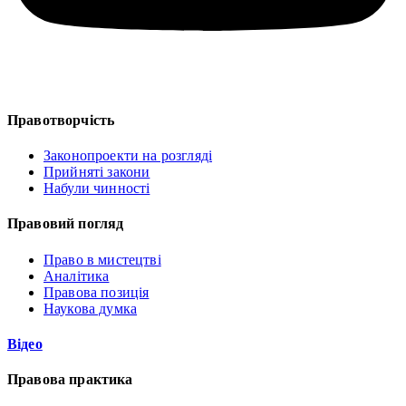
Правотворчість
Законопроекти на розгляді
Прийняті закони
Набули чинності
Правовий погляд
Право в мистецтві
Аналітика
Правова позиція
Наукова думка
Відео
Правова практика