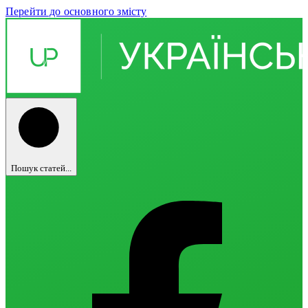
Перейти до основного змісту
Пошук статей...