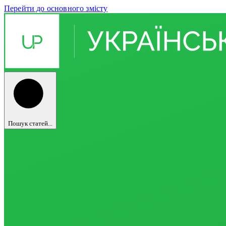
Перейти до основного змісту
Пошук статей...