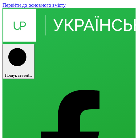
Перейти до основного змісту
Пошук статей...