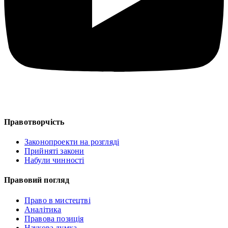
Правотворчість
Законопроекти на розгляді
Прийняті закони
Набули чинності
Правовий погляд
Право в мистецтві
Аналітика
Правова позиція
Наукова думка