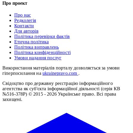
Про проект
Про нас
Редколегія
Контакти
Для авторів
Політика перевірки фактів
Етична політика
Політика виправлень
Політика конфіденційності
Умови надання послуг
Використання матеріалів порталу дозволяється за умови
гіперпосилання на
ukrainepravo.com
.
Свідоцтво про державну реєстрацію інформаційного
агентства як суб'єкта інформаційної діяльності (серія КВ
№516-378Р)
© 2015 - 2026 Українське право. Всі права
захищені.