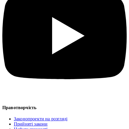
Правотворчість
Законопроекти на розгляді
Прийняті закони