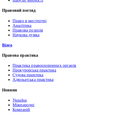
Набули чинності
Правовий погляд
Право в мистецтві
Аналітика
Правова позиція
Наукова думка
Відео
Правова практика
Практика правоохоронних органів
Прокурорська практика
Судова практика
Адвокатська практика
Новини
Україна
Міжнародні
Компаній