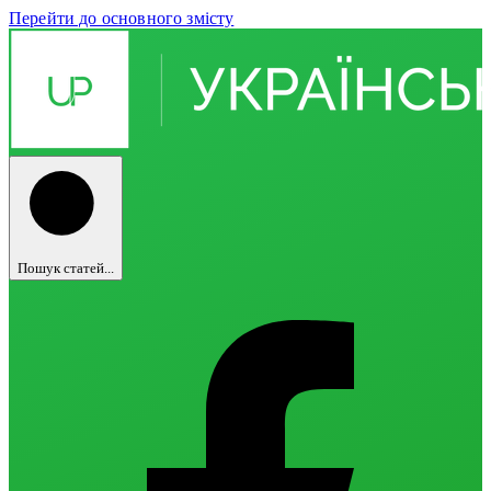
Перейти до основного змісту
Пошук статей...