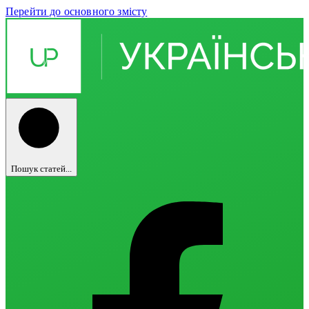
Перейти до основного змісту
Пошук статей...