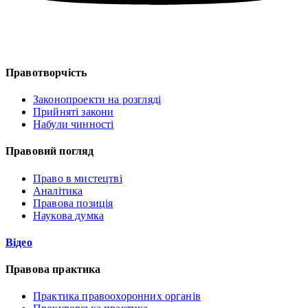
Правотворчість
Законопроекти на розгляді
Прийняті закони
Набули чинності
Правовий погляд
Право в мистецтві
Аналітика
Правова позиція
Наукова думка
Відео
Правова практика
Практика правоохоронних органів