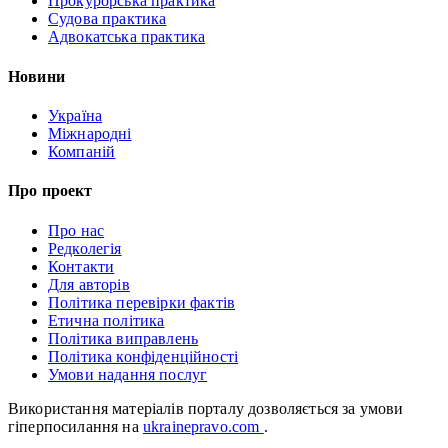
Прокурорська практика
Судова практика
Адвокатська практика
Новини
Україна
Міжнародні
Компаній
Про проект
Про нас
Редколегія
Контакти
Для авторів
Політика перевірки фактів
Етична політика
Політика виправлень
Політика конфіденційності
Умови надання послуг
Використання матеріалів порталу дозволяється за умови
гіперпосилання на
ukrainepravo.com
.