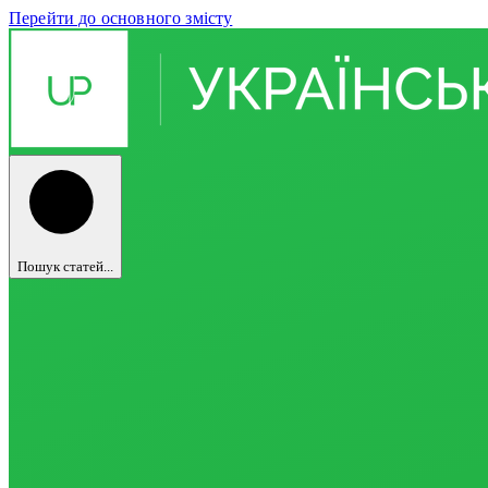
Перейти до основного змісту
Пошук статей...