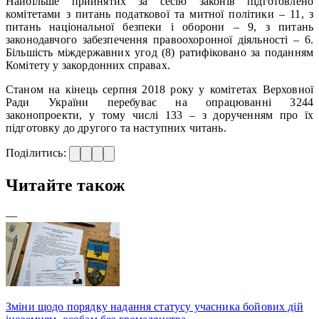
Найбільше прийнятих за сесію законів підготовлено
комітетами з питань податкової та митної політики – 11, з
питань національної безпеки і оборони – 9, з питань
законодавчого забезпечення правоохоронної діяльності – 6.
Більшість міждержав­них угод (8) ратифіковано за поданням
Комітету у закордонних справах.
Станом на кінець серпня 2018 року у комітетах Верховної
Ради України перебуває на опрацюванні 3244
законопроекти, у тому числі 133 – з дорученням про їх
підготовку до другого та наступних читань.
Поділитись:
Читайте також
—
Зміни щодо порядку надання статусу учасника бойових дій