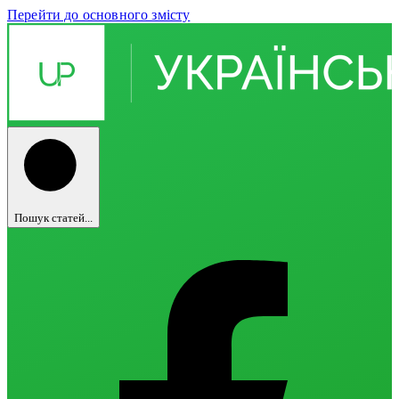
Перейти до основного змісту
Пошук статей...