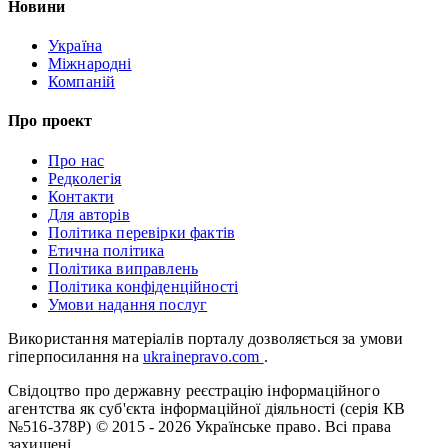
Новини
Україна
Міжнародні
Компаній
Про проект
Про нас
Редколегія
Контакти
Для авторів
Політика перевірки фактів
Етична політика
Політика виправлень
Політика конфіденційності
Умови надання послуг
Використання матеріалів порталу дозволяється за умови
гіперпосилання на
ukrainepravo.com
.
Свідоцтво про державну реєстрацію інформаційного
агентства як суб'єкта інформаційної діяльності (серія КВ
№516-378Р)
© 2015 - 2026 Українське право. Всі права
захищені.