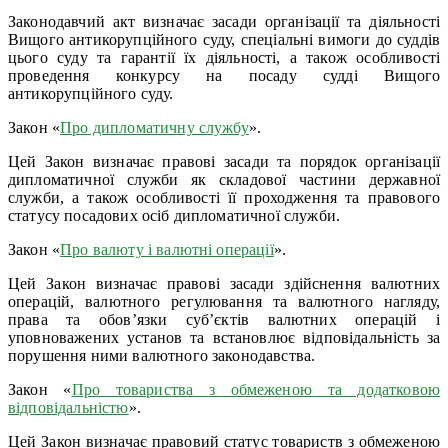
Законодавчий акт визначає засади організації та діяльності
Вищого антикорупційного суду, спеціальні вимоги до суддів
цього суду та гарантії їх діяльності, а також особливості
проведення конкурсу на посаду судді Вищого
антикорупційного суду.
Закон «
Про дипломатичну службу
».
Цей Закон визначає правові засади та порядок організації
дипломатичної служби як складової частини державної
служби, а також особливості її проходження та правового
статусу посадових осіб дипломатичної служби.
Закон «
Про валюту і валютні операції
».
Цей Закон визначає правові засади здійснення валютних
операцій, валютного регулювання та валютного нагляду,
права та обов’язки суб’єктів валютних операцій і
уповноважених установ та встановлює відповідальність за
порушення ними валютного законодавства.
Закон «
Про товариства з обмеженою та додатковою
відповідальністю
».
Цей Закон визначає правовий статус товариств з обмеженою