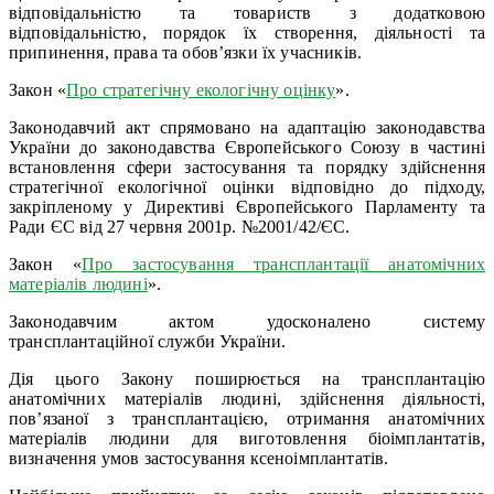
відповідальністю та товариств з додатковою
відповідальністю, порядок їх створення, діяльності та
припинення, права та обов’язки їх учасників.
Закон «
Про стратегічну екологічну оцінку
».
Законодавчий акт спрямовано на адаптацію законодавства
України до законодавства Європейського Союзу в частині
встановлення сфери застосування та порядку здійснення
стратегічної екологічної оцінки відповідно до підходу,
закріпленому у Директиві Європейського Парламенту та
Ради ЄС від 27 червня 2001р. №2001/42/ЄС.
Закон «
Про застосування трансплантації анатомічних
матеріалів людині
».
Законодавчим актом удосконалено систему
трансплантаційної служби України.
Дія цього Закону поширюється на трансплантацію
анатомічних матеріалів людині, здійснення діяльності,
пов’язаної з трансплантацією, отримання анатомічних
матеріалів людини для виготовлення біоімплантатів,
визначення умов застосування ксеноімплантатів.