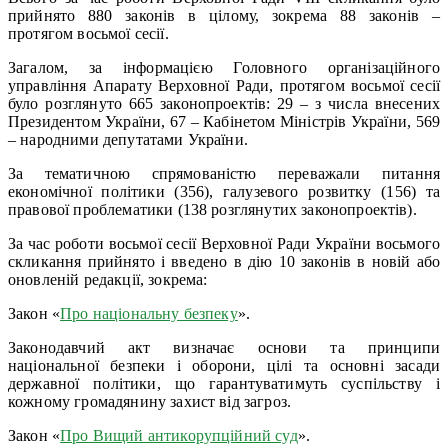
прийнято 880 законів в цілому, зокрема 88 законів –
протягом восьмої сесії.
Загалом, за інформацією Головного організаційного
управління Апарату Верховної Ради, протягом восьмої сесії
було розглянуто 665 законопроектів: 29 – з числа внесених
Президентом України, 67 – Кабінетом Міністрів України, 569
– народними депутатами України.
За тематичною спрямованістю переважали питання
економічної політики (356), галузевого розвитку (156) та
правової проблематики (138 розглянутих законопроектів).
За час роботи восьмої сесії Верховної Ради України восьмого
скликання прийнято і введено в дію 10 законів в новій або
оновленій редакції, зокрема:
Закон «
Про національну безпеку
».
Законодавчий акт визначає основи та принципи
національної безпеки і оборони, цілі та основні засади
державної політики, що гарантуватимуть суспільству і
кожному громадянину захист від загроз.
Закон «
Про Вищий антикорупційний суд
».