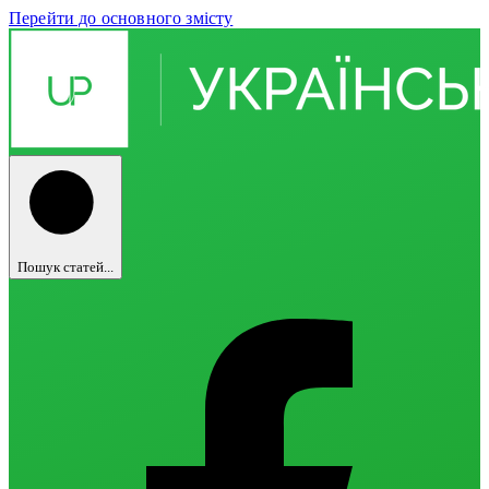
Перейти до основного змісту
Пошук статей...