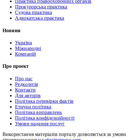
Практика правоохоронних органів
Прокурорська практика
Судова практика
Адвокатська практика
Новини
Україна
Міжнародні
Компаній
Про проект
Про нас
Редколегія
Контакти
Для авторів
Політика перевірки фактів
Етична політика
Політика виправлень
Політика конфіденційності
Умови надання послуг
Використання матеріалів порталу дозволяється за умови
гіперпосилання на
ukrainepravo.com
.