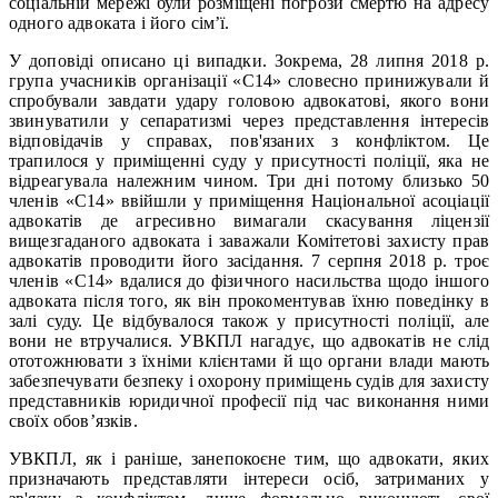
соціальній мережі були розміщені погрози смертю на адресу
одного адвоката і його сім’ї.
У доповіді описано ці випадки. Зокрема, 28 липня 2018 р.
група учасників організації «С14» словесно принижували й
спробували завдати удару головою адвокатові, якого вони
звинуватили у сепаратизмі через представлення інтересів
відповідачів у справах, пов'язаних з конфліктом. Це
трапилося у приміщенні суду у присутності поліції, яка не
відреагувала належним чином. Три дні потому близько 50
членів «С14» ввійшли у приміщення Національної асоціації
адвокатів де агресивно вимагали скасування ліцензії
вищезгаданого адвоката і заважали Комітетові захисту прав
адвокатів проводити його засідання. 7 серпня 2018 р. троє
членів «С14» вдалися до фізичного насильства щодо іншого
адвоката після того, як він прокоментував їхню поведінку в
залі суду. Це відбувалося також у присутності поліції, але
вони не втручалися. УВКПЛ нагадує, що адвокатів не слід
ототожнювати з їхніми клієнтами й що органи влади мають
забезпечувати безпеку і охорону приміщень судів для захисту
представників юридичної професії під час виконання ними
своїх обов’язків.
УВКПЛ, як і раніше, занепокоєне тим, що адвокати, яких
призначають представляти інтереси осіб, затриманих у