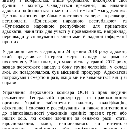
зв'язку з конфліктом, лише формально виконують свої
функції з захисту. Складається враження, що надання
адвоката здійснюється з метою легітимізації «засудження».
Це занепокоєння ще більше посилюється через перешкоди,
встановлені «Донецькою народною республікою» та
«Луганською народною республікою» для приватних
адвокатів, найнятих для участі у провадженнях, наприклад,
перешкоди у спілкуванні з клієнтами й наданні інформації
про них.
У доповіді також згадано, що 24 травня 2018 року адвокат,
який представляє інтереси жертв нападу на ромське
поселення у Вільшанах, що мало місце у травні 2017 року,
зазнав жорстокого нападу з боку групи чоловіків, у складі
якої, як повідомлялося, був місцевий прокурор. Адвокатові
погрожували смертю в разі, якщо він не відмовиться від цієї
справи.
Управління Верховного комісара ООН з прав людини
рекомендує Генеральній прокуратурі та правоохорнним
органам України забезпечити належну кваліфікацію,
ефективне і своєчасне розслідування, а також притягнення
до відповідальності учасників крайніх правих груп або
інших осіб, які скоїли злочини за ознакою раси, статі,
віросповідання, мови, національного чи етнічного
походження, політичних або соціальних переконань,