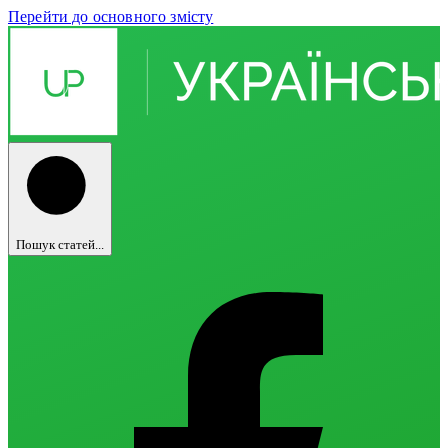
Перейти до основного змісту
Пошук статей...