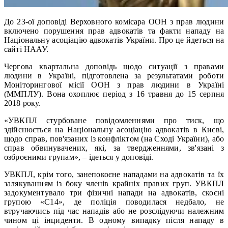
До 23-ої доповіді Верховного комісара ООН з прав людини
включено порушення прав адвокатів та факти нападу на
Національну асоціацію адвокатів України. Про це йдеться на
сайті НААУ.
Чергова квартальна доповідь щодо ситуації з правами
людини в Україні, підготовлена за результатами роботи
Моніторингової місії ООН з прав людини в Україні
(ММПЛУ). Вона охоплює період з 16 травня до 15 серпня
2018 року.
«УВКПЛ стурбоване повідомленнями про тиск, що
здійснюється на Національну асоціацію адвокатів в Києві,
щодо справ, пов'язаних із конфліктом (на Сході України), або
справ обвинувачених, які, за твердженнями, зв'язані з
озброєними групам», – ідеться у доповіді.
УВКПЛ, крім того, занепокоєне нападами на адвокатів та їх
залякуванням із боку членів крайніх правих груп. УВКПЛ
задокументувало три фізичні напади на адвокатів, скоєні
групою «С14», де поліція поводилася недбало, не
втручаючись під час нападів або не розслідуючи належним
чином ці інциденти. В одному випадку після нападу в