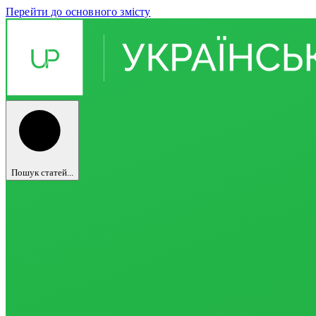
Перейти до основного змісту
Пошук статей...